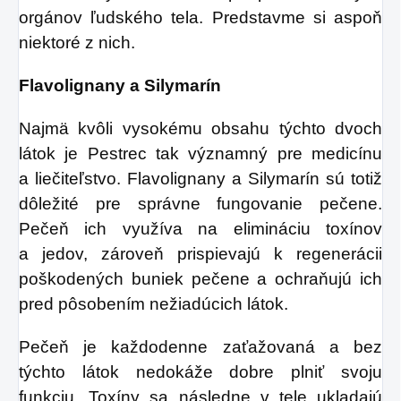
orgánov ľudského tela. Predstavme si aspoň
niektoré z nich.
Flavolignany a Silymarín
Najmä kvôli vysokému obsahu týchto dvoch
látok je Pestrec tak významný pre medicínu
a liečiteľstvo. Flavolignany a Silymarín sú totiž
dôležité pre správne fungovanie pečene.
Pečeň ich využíva na elimináciu toxínov
a jedov, zároveň prispievajú k regenerácii
poškodených buniek pečene a ochraňujú ich
pred pôsobením nežiadúcich látok.
Pečeň je každodenne zaťažovaná a bez
týchto látok nedokáže dobre plniť svoju
funkciu. Toxíny sa následne v tele ukladajú