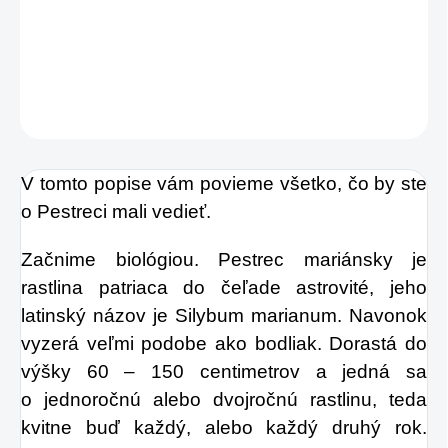
produkciu materského mlieka.
DETAILNÉ INFORMÁCIE
OPÝTAŤ SA
STRÁŽIŤ
V tomto popise vám povieme všetko, čo by ste
o Pestreci mali vedieť.
Začnime biológiou. Pestrec mariánsky je
rastlina patriaca do čeľade astrovité, jeho
latinský názov je Silybum marianum. Navonok
vyzerá veľmi podobe ako bodliak. Dorastá do
výšky 60 – 150 centimetrov a jedná sa
o jednoročnú alebo dvojročnú rastlinu, teda
kvitne buď každý, alebo každý druhý rok.