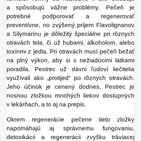
a spôsobujú vážne problémy. Pečeň je
potrebné podporovať a regenerovať
preventívne, no zvýšený príjem Flavolignanov
a Silymarínu je dôležitý špeciálne pri rôznych
otravách tela, či už hubami, alkoholom, alebo
toxínmi z jedla. Pri otravách musí pečeň bežať
na plný výkon, aby si s nežiadúcimi látkami
poradila. Pestrec už dávni ľudoví liečitelia
využívali ako „protijed“ po rôznych otravách.
Jeho účinok je cenený dodnes, Pestrec je
nosnou zložkou mnohých liekov dostupných
v lekárňach, a to aj na prepis.
Okrem regenerácie pečene tieto zložky
napomáhajú aj správnemu fungovaniu,
detoxikácii a regenerácii zvyšku tráviacej