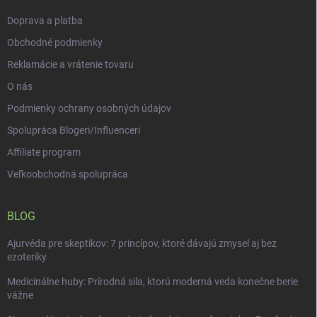
e
Doprava a platba
Obchodné podmienky
Reklamácie a vrátenie tovaru
O nás
Podmienky ochrany osobných údajov
Spolupráca Blogeri/Influenceri
Affiliate program
Veľkoobchodná spolupráca
BLOG
Ajurvéda pre skeptikov: 7 princípov, ktoré dávajú zmysel aj bez
ezoteriky
Medicinálne huby: Prírodná sila, ktorú moderná veda konečne berie
vážne