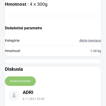
Hmotnost
: 4 x 300g
Dodatočné parametre
Kategória
:
Akcie mesiaca
Hmotnosť
:
1.28 kg
Diskusia
Pridať komentár
V
ADRI
ý
p
6.11.2021 05:45
i