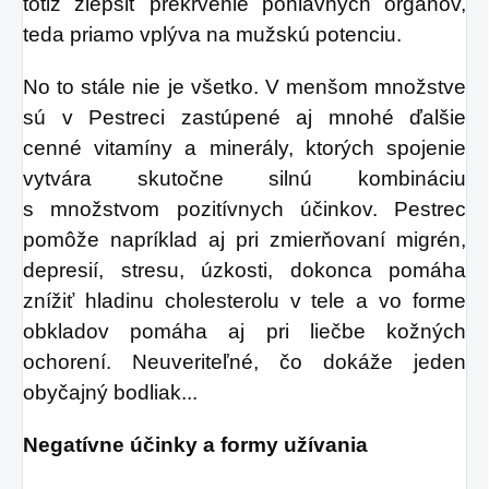
totiž zlepšiť prekrvenie pohlavných orgánov,
teda priamo vplýva na mužskú potenciu.
No to stále nie je všetko. V menšom množstve
sú v Pestreci zastúpené aj mnohé ďalšie
cenné vitamíny a minerály, ktorých spojenie
vytvára skutočne silnú kombináciu
s množstvom pozitívnych účinkov. Pestrec
pomôže napríklad aj pri zmierňovaní migrén,
depresií, stresu, úzkosti, dokonca pomáha
znížiť hladinu cholesterolu v tele a vo forme
obkladov pomáha aj pri liečbe kožných
ochorení. Neuveriteľné, čo dokáže jeden
obyčajný bodliak...
Negatívne účinky a formy užívania