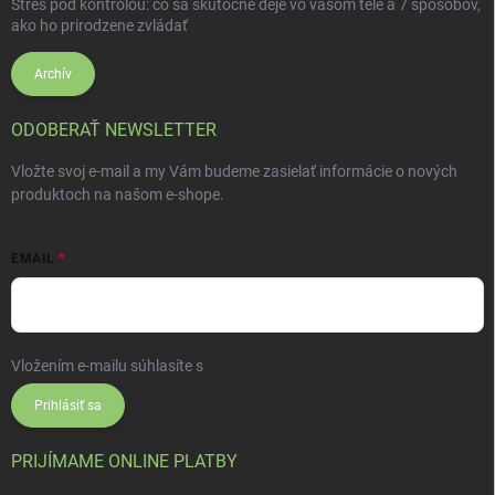
Stres pod kontrolou: čo sa skutočne deje vo vašom tele a 7 spôsobov,
ako ho prirodzene zvládať
Archív
ODOBERAŤ NEWSLETTER
Vložte svoj e-mail a my Vám budeme zasielať informácie o nových
produktoch na našom e-shope.
EMAIL
Vložením e-mailu súhlasíte s
podmienkami ochrany osobných údajov
Prihlásiť sa
PRIJÍMAME ONLINE PLATBY