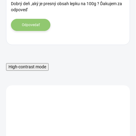
s
Dobrý deň ,aký je presný obsah lepku na 100g ? Ďakujem za
odpoveď
d
i
s
Odpovedať
k
u
s
i
í
High-contrast mode