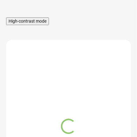
High-contrast mode
SKLADOM
Altevita BIO Ginko Biloba
80 kapsúl
10,65 €
Do košíka