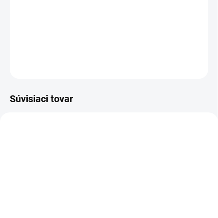
duševnú výkonnosť a zlepšuje náladu
. Je
jednou z najpredávanejších bylín na svete.
DETAILNÉ INFORMÁCIE
OPÝTAŤ SA
STRÁŽIŤ
Súvisiaci tovar
VIAC ZA MENEJ
VIAC ZA MENEJ
AY11
19262
SKLADOM
(1 KS)
SKLADOM
(>5 KS)
Altevita Nefrit AA