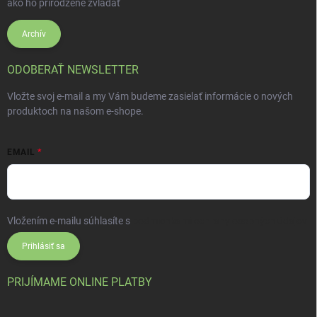
ako ho prirodzene zvládať
Archív
ODOBERAŤ NEWSLETTER
Vložte svoj e-mail a my Vám budeme zasielať informácie o nových
produktoch na našom e-shope.
EMAIL
Vložením e-mailu súhlasíte s
podmienkami ochrany osobných údajov
Prihlásiť sa
PRIJÍMAME ONLINE PLATBY