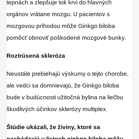
tepnách a zlepšuje tok krvi do hlavných
orgánov vrátane mozgu. U pacientov s
mozgovou príhodou môže Ginkgo biloba
pomôcť obnoviť poškodené mozgové bunky.
Roztrúsená skleróza
Neustále prebiehajú výskumy o tejto chorobe,
ale vedci sa domnievajú, že Ginkgo biloba
bude v budúcnosti užitočná bylina na liečbu
škodlivých účinkov sklerózy multiplex.
Štúdie ukázali, že živiny, ktoré sa
nachádzajú v listoch ginkgo biloba môžu