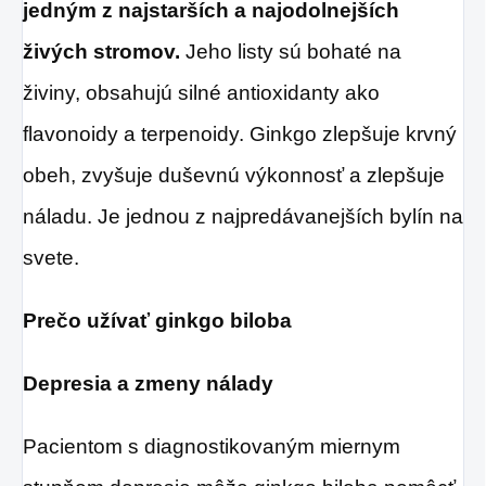
srdca a dýchanie.
jedným z najstarších a najodolnejších
živých stromov.
Jeho listy sú bohaté na
živiny, obsahujú silné antioxidanty ako
flavonoidy a terpenoidy.
Ginkgo zlepšuje krvný
obeh, zvyšuje duševnú výkonnosť a zlepšuje
náladu. Je jednou z najpredávanejších bylín na
svete.
Prečo užívať ginkgo biloba
Depresia a zmeny nálady
Pacientom s diagnostikovaným miernym