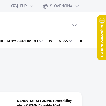
EUR
SLOVENČINA
jov
Spolupráca Blogeri/Influenceri
Affiliate program
Veľkoob
PRÁZDNY KOŠÍK
NÁKUPNÝ
KOŠÍK
RČEKOVÝ SORTIMENT
WELLNESS
DETOXIKÁCIA
NANOVITAE SPEARMINT esenciálny
olej – ORGANIC quality 10ml