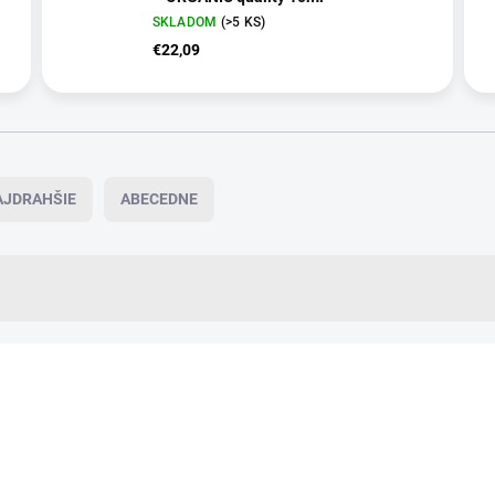
SKLADOM
(>5 KS)
€22,09
AJDRAHŠIE
ABECEDNE
+ DARČEK ZDARMA
NNVT22
VIAC ZA MENEJ
O
ZADARMO