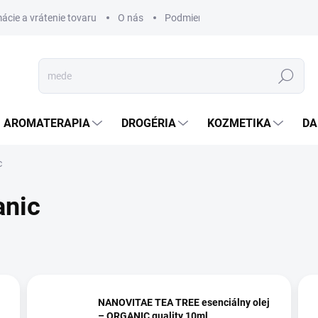
ácie a vrátenie tovaru
O nás
Podmienky ochrany osobných úda
Hľadať
AROMATERAPIA
DROGÉRIA
KOZMETIKA
DA
c
anic
NANOVITAE TEA TREE esenciálny olej
– ORGANIC quality 10ml