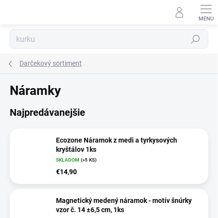
Prejsť
na
obsah
Hľadať
Darčekový sortiment
Náramky
Najpredávanejšie
Ecozone Náramok z medi a tyrkysových
kryštálov 1ks
SKLADOM
(>5 KS)
€14,90
Magnetický medený náramok - motív šnúrky
vzor č. 14 ±6,5 cm, 1ks