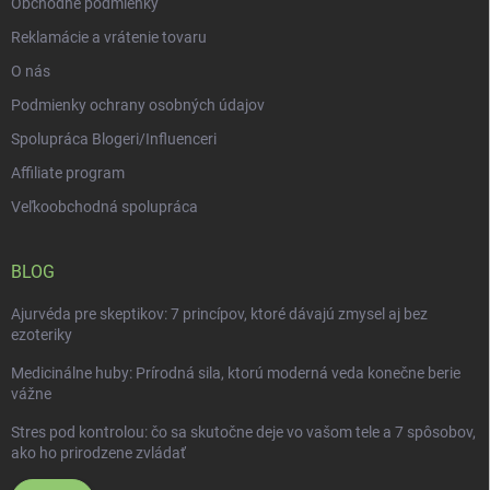
s
Obchodné podmienky
u
Reklamácie a vrátenie tovaru
O nás
Podmienky ochrany osobných údajov
Spolupráca Blogeri/Influenceri
Affiliate program
Veľkoobchodná spolupráca
BLOG
Ajurvéda pre skeptikov: 7 princípov, ktoré dávajú zmysel aj bez
ezoteriky
Medicinálne huby: Prírodná sila, ktorú moderná veda konečne berie
vážne
Stres pod kontrolou: čo sa skutočne deje vo vašom tele a 7 spôsobov,
ako ho prirodzene zvládať