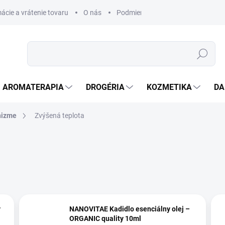
ácie a vrátenie tovaru
O nás
Podmienky ochrany osobných úda
Hľadať
AROMATERAPIA
DROGÉRIA
KOZMETIKA
DA
nizme
Zvýšená teplota
y
NANOVITAE Kadidlo esenciálny olej –
ORGANIC quality 10ml