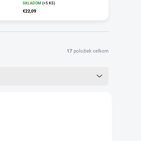
SKLADOM
(>5 KS)
€22,09
17
položiek celkom
+ DARČEK ZDARMA
NNVT5
VIAC ZA MENEJ
ZADARMO