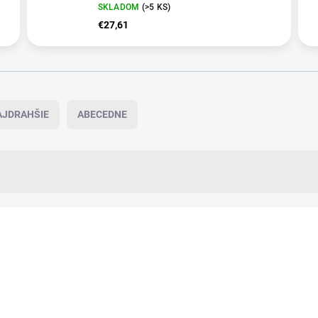
SKLADOM
(>5 KS)
€27,61
AJDRAHŠIE
ABECEDNE
+ DARČEK ZDARMA
NNVT8
VIAC ZA MENEJ
O
ZADARMO