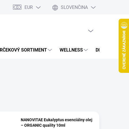
EUR
SLOVENČINA
jov
Spolupráca Blogeri/Influenceri
Affiliate program
Veľkoob
PRÁZDNY KOŠÍK
NÁKUPNÝ
KOŠÍK
RČEKOVÝ SORTIMENT
WELLNESS
DETOXIKÁCIA
NANOVITAE Eukalyptus esenciálny olej
– ORGANIC quality 10ml