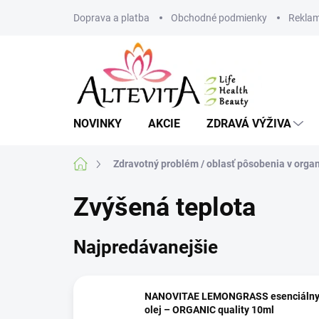
Prejsť
Doprava a platba
Obchodné podmienky
Reklam
na
obsah
NOVINKY
AKCIE
ZDRAVÁ VÝŽIVA
Domov
Zdravotný problém / oblasť pôsobenia v orga
Zvýšená teplota
Najpredávanejšie
NANOVITAE LEMONGRASS esenciáln
olej – ORGANIC quality 10ml