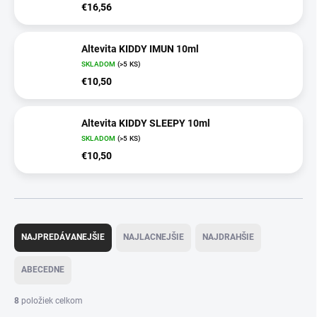
€16,56
Altevita KIDDY IMUN 10ml
SKLADOM
(>5 KS)
€10,50
Altevita KIDDY SLEEPY 10ml
SKLADOM
(>5 KS)
€10,50
R
a
NAJPREDÁVANEJŠIE
NAJLACNEJŠIE
NAJDRAHŠIE
d
e
ABECEDNE
n
i
8
položiek celkom
e