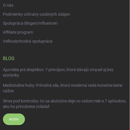
i
O nás
s
u
Podmienky ochrany osobných údajov
Spolupráca Blogeri/Influenceri
Affiliate program
Veľkoobchodná spolupráca
BLOG
Ajurvéda pre skeptikov: 7 princípov, ktoré dávajú zmysel aj bez
ezoteriky
Medicinálne huby: Prírodná sila, ktorú moderná veda konečne berie
vážne
Stres pod kontrolou: čo sa skutočne deje vo vašom tele a 7 spôsobov,
ako ho prirodzene zvládať
Archív