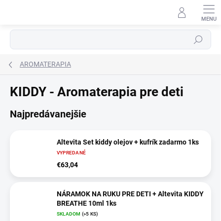
Prejsť
na
obsah
Hľadať
AROMATERAPIA
KIDDY - Aromaterapia pre deti
Najpredávanejšie
Altevita Set kiddy olejov + kufrík zadarmo 1ks
VYPREDANÉ
€63,04
NÁRAMOK NA RUKU PRE DETI + Altevita KIDDY
BREATHE 10ml 1ks
SKLADOM
(>5 KS)