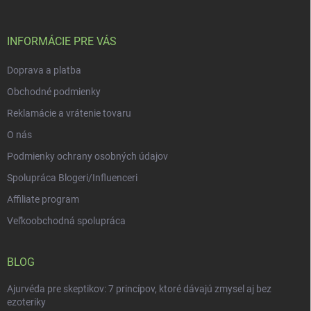
i
ä
k
e
t
y
v
i
INFORMÁCIE PRE VÁS
ý
e
p
Doprava a platba
i
s
Obchodné podmienky
u
Reklamácie a vrátenie tovaru
O nás
Podmienky ochrany osobných údajov
Spolupráca Blogeri/Influenceri
Affiliate program
Veľkoobchodná spolupráca
BLOG
Ajurvéda pre skeptikov: 7 princípov, ktoré dávajú zmysel aj bez
ezoteriky