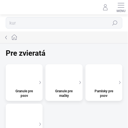
Prejsť
na
obsah
Hľadať
Domov
Pre zvieratá
Granule pre
Granule pre
Pamlsky pre
psov
mačky
psov