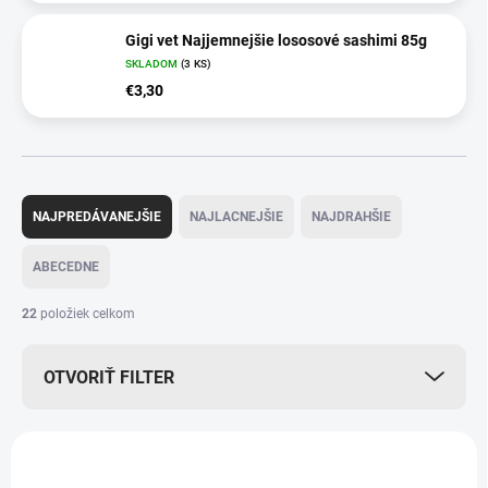
Gigi vet Najjemnejšie lososové sashimi 85g
SKLADOM
(3 KS)
€3,30
R
a
NAJPREDÁVANEJŠIE
NAJLACNEJŠIE
NAJDRAHŠIE
d
e
ABECEDNE
n
i
22
položiek celkom
e
p
OTVORIŤ FILTER
r
o
d
V
u
ý
VIAC ZA MENEJ
k
14664