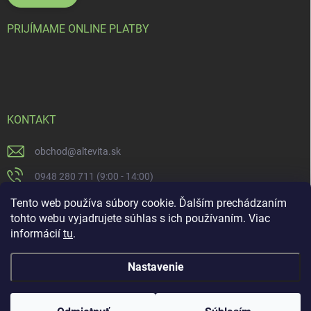
PRIJÍMAME ONLINE PLATBY
KONTAKT
obchod
@
altevita.sk
0948 280 711 (9:00 - 14:00)
Altevita.sk
Tento web používa súbory cookie. Ďalším prechádzaním
tohto webu vyjadrujete súhlas s ich používaním. Viac
altevita
informácií
tu
.
Nastavenie
Copyright 2026
Altevita.sk - life - health - beauty
. Všetky práva vyhradené.
Upraviť nastavenie cookies