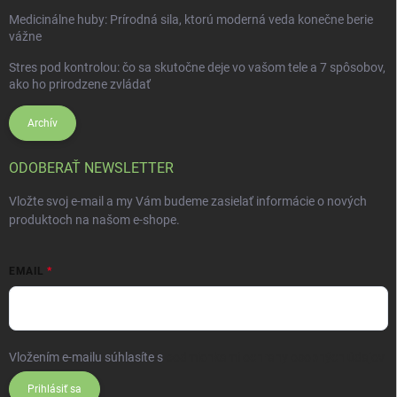
Medicinálne huby: Prírodná sila, ktorú moderná veda konečne berie
vážne
Stres pod kontrolou: čo sa skutočne deje vo vašom tele a 7 spôsobov,
ako ho prirodzene zvládať
Archív
ODOBERAŤ NEWSLETTER
Vložte svoj e-mail a my Vám budeme zasielať informácie o nových
produktoch na našom e-shope.
EMAIL
Vložením e-mailu súhlasíte s
podmienkami ochrany osobných údajov
Prihlásiť sa