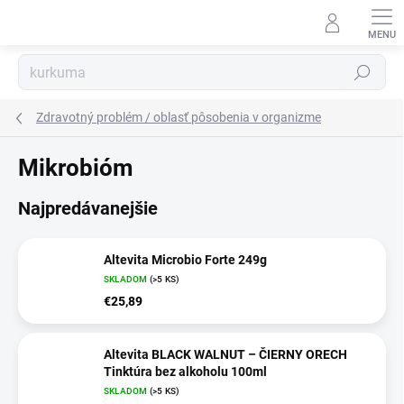
Prejsť
na
obsah
Hľadať
Zdravotný problém / oblasť pôsobenia v organizme
Mikrobióm
Najpredávanejšie
Altevita Microbio Forte 249g
SKLADOM
(>5 KS)
€25,89
Altevita BLACK WALNUT – ČIERNY ORECH
Tinktúra bez alkoholu 100ml
SKLADOM
(>5 KS)