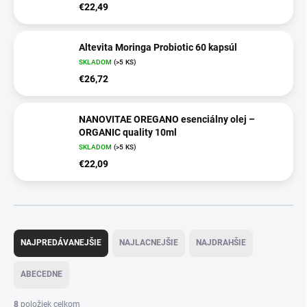
€22,49
Altevita Moringa Probiotic 60 kapsúl
SKLADOM
(>5 KS)
€26,72
NANOVITAE OREGANO esenciálny olej –
ORGANIC quality 10ml
SKLADOM
(>5 KS)
€22,09
R
a
NAJPREDÁVANEJŠIE
NAJLACNEJŠIE
NAJDRAHŠIE
d
e
ABECEDNE
n
i
8
položiek celkom