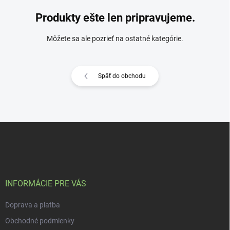
Produkty ešte len pripravujeme.
Môžete sa ale pozrieť na ostatné kategórie.
Späť do obchodu
Z
á
p
ä
t
i
INFORMÁCIE PRE VÁS
e
Doprava a platba
Obchodné podmienky