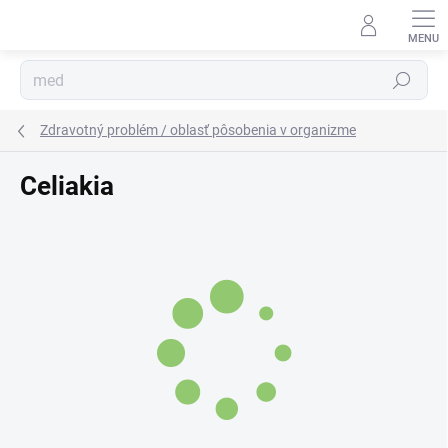
Prejsť
na
obsah
Hľadať
Zdravotný problém / oblasť pôsobenia v organizme
Celiakia