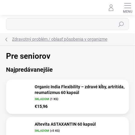
Prejsť
na
obsah
Hľadať
Zdravotný problém / oblasť pôsobenia v organizme
Pre seniorov
Najpredávanejšie
Organic India Flexibility – zdravé kĺby, artritída,
reumatizmus 60 kapsúl
SKLADOM
(1 KS)
€15,96
Altevita ASTAXANTIN 60 kapsúl
SKLADOM
(>5 KS)