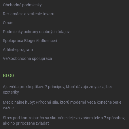
v
Obchodné podmienky
ý
p
Reklamácie a vrátenie tovaru
i
O nás
s
u
Podmienky ochrany osobných údajov
Spolupráca Blogeri/Influenceri
Affiliate program
Veľkoobchodná spolupráca
BLOG
Ajurvéda pre skeptikov: 7 princípov, ktoré dávajú zmysel aj bez
ezoteriky
Medicinálne huby: Prírodná sila, ktorú moderná veda konečne berie
vážne
Stres pod kontrolou: čo sa skutočne deje vo vašom tele a 7 spôsobov,
ako ho prirodzene zvládať