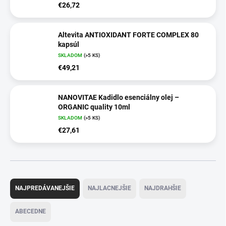
€26,72
Altevita ANTIOXIDANT FORTE COMPLEX 80
kapsúl
SKLADOM
(>5 KS)
€49,21
NANOVITAE Kadidlo esenciálny olej –
ORGANIC quality 10ml
SKLADOM
(>5 KS)
€27,61
R
a
NAJPREDÁVANEJŠIE
NAJLACNEJŠIE
NAJDRAHŠIE
d
e
ABECEDNE
n