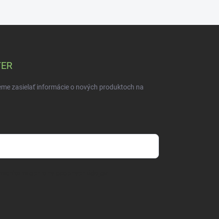
TER
eme zasielať informácie o nových produktoch na
mienkami ochrany osobných údajov