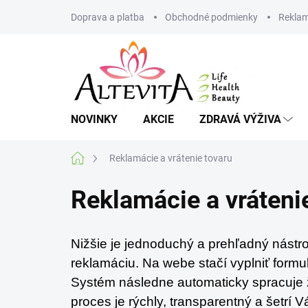
Prejsť
Doprava a platba
Obchodné podmienky
Reklam
na
obsah
NOVINKY
AKCIE
ZDRAVÁ VÝŽIVA
Domov
Reklamácie a vrátenie tovaru
Reklamácie a vráteni
Nižšie je jednoduchý a prehľadný nástro
reklamáciu. Na webe stačí vyplniť formu
Systém následne automaticky spracuje ž
proces je rýchly, transparentný a šetrí V