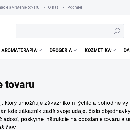
ácie a vrátenie tovaru
O nás
Podmienky ochrany osobných úda
Hľadať
AROMATERAPIA
DROGÉRIA
KOZMETIKA
DA
e tovaru
j, ktorý umožňuje zákazníkom rýchlo a pohodlne vyri
lár, kde zákazník zadá svoje údaje, číslo objednávky
iadosť, poskytne inštrukcie na odoslanie tovaru a 
áš čas: