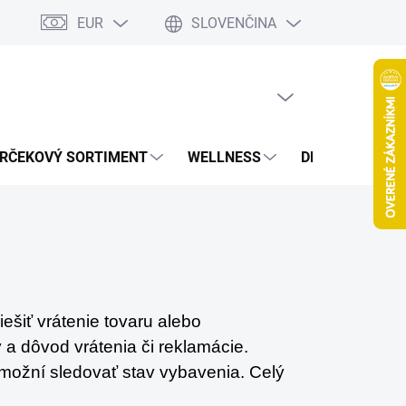
EUR
SLOVENČINA
jov
Spolupráca Blogeri/Influenceri
Affiliate program
Veľkoob
PRÁZDNY KOŠÍK
NÁKUPNÝ
KOŠÍK
RČEKOVÝ SORTIMENT
WELLNESS
DETOXIKÁCIA
ešiť vrátenie tovaru alebo
 a dôvod vrátenia či reklamácie.
umožní sledovať stav vybavenia. Celý