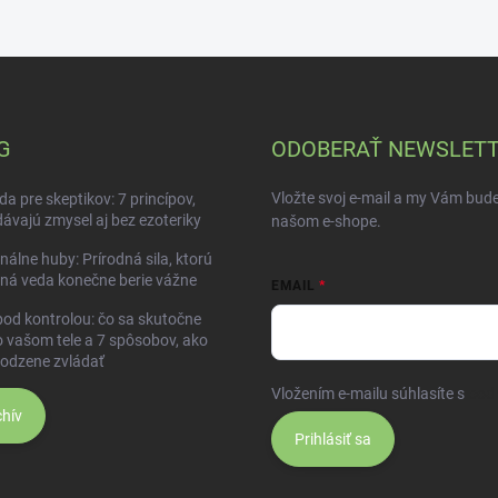
G
ODOBERAŤ NEWSLET
Vložte svoj e-mail a my Vám bud
da pre skeptikov: 7 princípov,
dávajú zmysel aj bez ezoteriky
našom e-shope.
nálne huby: Prírodná sila, ktorú
ná veda konečne berie vážne
EMAIL
pod kontrolou: čo sa skutočne
o vašom tele a 7 spôsobov, ako
rodzene zvládať
Vložením e-mailu súhlasíte s
pod
hív
Prihlásiť sa