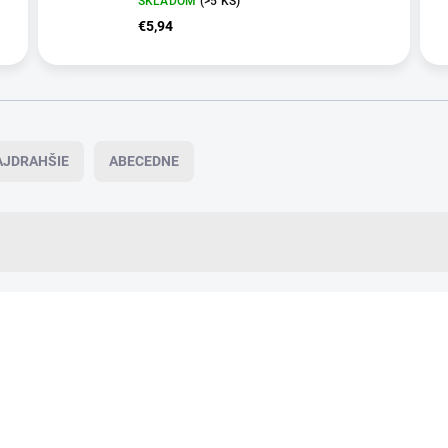
SKLADOM
(>5 KS)
€5,94
AJDRAHŠIE
ABECEDNE
VIAC ZA MENEJ
OR08