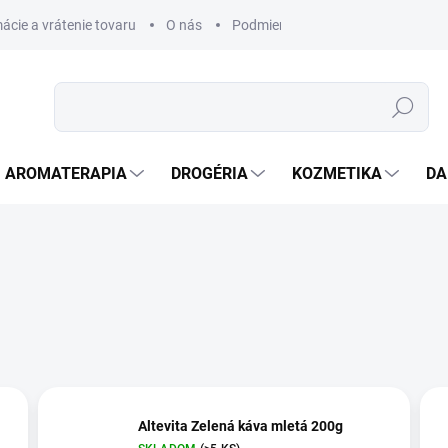
ácie a vrátenie tovaru
O nás
Podmienky ochrany osobných úda
Hľadať
AROMATERAPIA
DROGÉRIA
KOZMETIKA
DA
Altevita Zelená káva mletá 200g