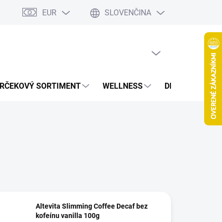
EUR
SLOVENČINA
jov
Spolupráca Blogeri/Influenceri
Affiliate program
Veľkoob
PRÁZDNY KOŠÍK
NÁKUPNÝ
KOŠÍK
RČEKOVÝ SORTIMENT
WELLNESS
DETOXIKÁCIA
Altevita Slimming Coffee Decaf bez
kofeínu vanilla 100g