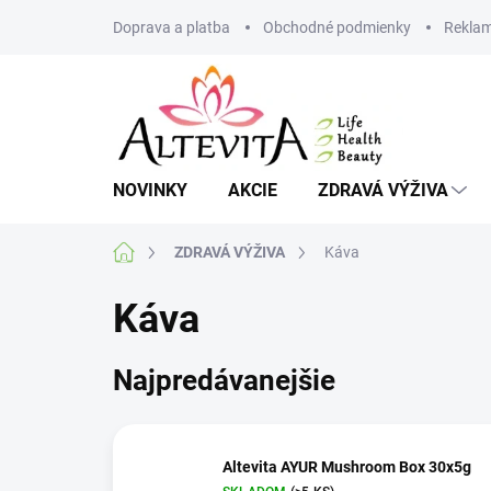
Prejsť
Doprava a platba
Obchodné podmienky
Reklam
na
obsah
NOVINKY
AKCIE
ZDRAVÁ VÝŽIVA
Domov
ZDRAVÁ VÝŽIVA
Káva
Káva
Najpredávanejšie
Altevita AYUR Mushroom Box 30x5g