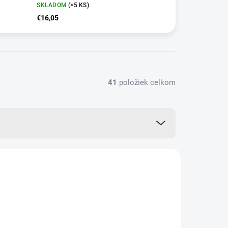
SKLADOM
(>5 KS)
€16,05
41
položiek celkom
VIAC ZA MENEJ
12734