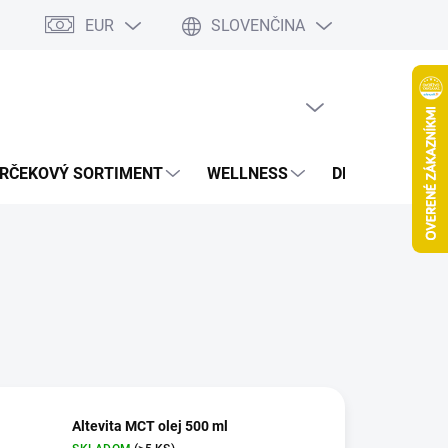
EUR
SLOVENČINA
jov
Spolupráca Blogeri/Influenceri
Affiliate program
Veľkoob
PRÁZDNY KOŠÍK
NÁKUPNÝ
KOŠÍK
RČEKOVÝ SORTIMENT
WELLNESS
DETOXIKÁCIA
Altevita MCT olej 500 ml