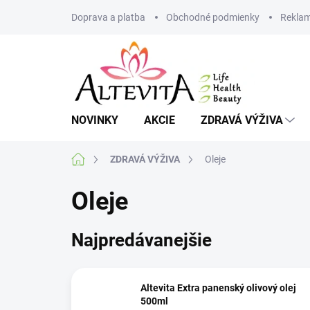
Prejsť
Doprava a platba
Obchodné podmienky
Reklam
na
obsah
NOVINKY
AKCIE
ZDRAVÁ VÝŽIVA
Domov
ZDRAVÁ VÝŽIVA
Oleje
Oleje
Najpredávanejšie
Altevita Extra panenský olivový olej
500ml