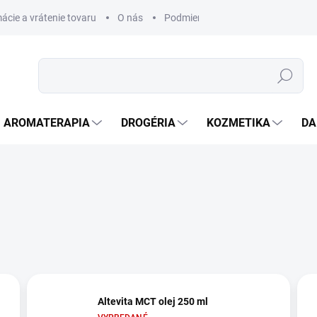
ácie a vrátenie tovaru
O nás
Podmienky ochrany osobných úda
Hľadať
AROMATERAPIA
DROGÉRIA
KOZMETIKA
DA
Altevita MCT olej 250 ml