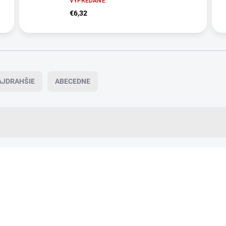
VYPREDANÉ
€6,32
AJDRAHŠIE
ABECEDNE
VIAC ZA MENEJ
19239