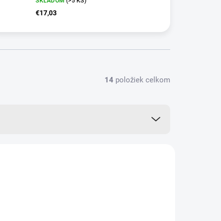
SKLADOM
(>5 KS)
€17,03
14
položiek celkom
AKCIA
8584
VIAC ZA MENEJ