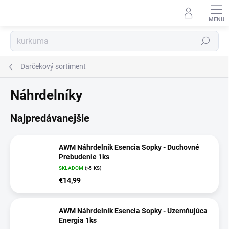
Prejsť
na
obsah
Hľadať
Darčekový sortiment
Náhrdelníky
Najpredávanejšie
AWM Náhrdelník Esencia Sopky - Duchovné
Prebudenie 1ks
SKLADOM
(>5 KS)
€14,99
AWM Náhrdelník Esencia Sopky - Uzemňujúca
Energia 1ks