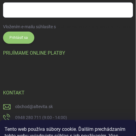
Vložením e-mailu súhlasíte s
podmienkami ochrany osobných údajov
Prihlásiť sa
PRIJÍMAME ONLINE PLATBY
KONTAKT
obchod
@
altevita.sk
0948 280 711 (9:00 - 14:00)
Altevita.sk
Tento web používa súbory cookie. Ďalším prechádzaním
tohto webu vyjadrujete súhlas s ich používaním. Viac