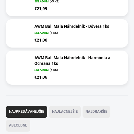
SKLADOM
(>5 KS)
€21,99
AWM Bali Mala Náhrdelník - Dôvera 1ks
SKLADOM
(4 KS)
€21,06
AWM Bali Mala Náhrdelník - Harmónia a
Ochrana 1ks
SKLADOM
(5 KS)
€21,06
R
a
NAJPREDÁVANEJŠIE
NAJLACNEJŠIE
NAJDRAHŠIE
d
e
ABECEDNE
n