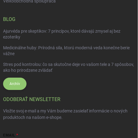
Veľkoobchodná spolupráca
BLOG
Ajurvéda pre skeptikov: 7 princípov, ktoré dávajú zmysel aj bez
ezoteriky
Medicinálne huby: Prírodná sila, ktorú moderná veda konečne berie
vážne
Stres pod kontrolou: čo sa skutočne deje vo vašom tele a 7 spôsobov,
ako ho prirodzene zvládať
Archív
ODOBERAŤ NEWSLETTER
Vložte svoj e-mail a my Vám budeme zasielať informácie o nových
produktoch na našom e-shope.
EMAIL