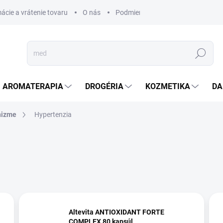
ácie a vrátenie tovaru
O nás
Podmienky ochrany osobných úda
Hľadať
AROMATERAPIA
DROGÉRIA
KOZMETIKA
DA
nizme
Hypertenzia
Altevita ANTIOXIDANT FORTE
COMPLEX 80 kapsúl