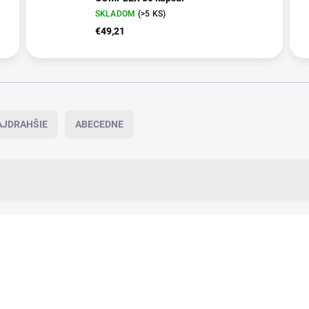
SKLADOM
(>5 KS)
€49,21
AJDRAHŠIE
ABECEDNE
VIAC ZA MENEJ
NNVT36
ZADARMO