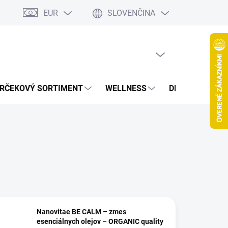
EUR
SLOVENČINA
jov
Spolupráca Blogeri/Influenceri
Affiliate program
Veľkoob
PRÁZDNY KOŠÍK
NÁKUPNÝ
KOŠÍK
RČEKOVÝ SORTIMENT
WELLNESS
DETOXIKÁCIA
Nanovitae BE CALM – zmes
esenciálnych olejov – ORGANIC quality