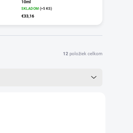
10ml
SKLADOM
(>5 KS)
€33,16
12
položiek celkom
+ DARČEK ZDARMA
NNVT26
VIAC ZA MENEJ
ZADARMO