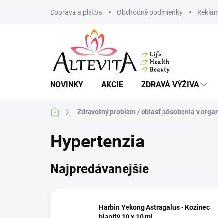
Prejsť
Doprava a platba
Obchodné podmienky
Reklam
na
obsah
NOVINKY
AKCIE
ZDRAVÁ VÝŽIVA
Domov
Zdravotný problém / oblasť pôsobenia v orga
Hypertenzia
Najpredávanejšie
Harbin Yekong Astragalus - Kozinec
blanitý 10 x 10 ml