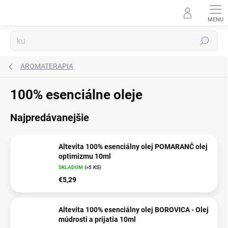
Prejsť
na
obsah
Hľadať
AROMATERAPIA
100% esenciálne oleje
Najpredávanejšie
Altevita 100% esenciálny olej POMARANČ olej
optimizmu 10ml
SKLADOM
(>5 KS)
€5,29
Altevita 100% esenciálny olej BOROVICA - Olej
múdrosti a prijatia 10ml