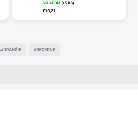
SKLADOM
(>5 KS)
€10,21
AJDRAHŠIE
ABECEDNE
AKCIA
10083
VIAC ZA MENEJ