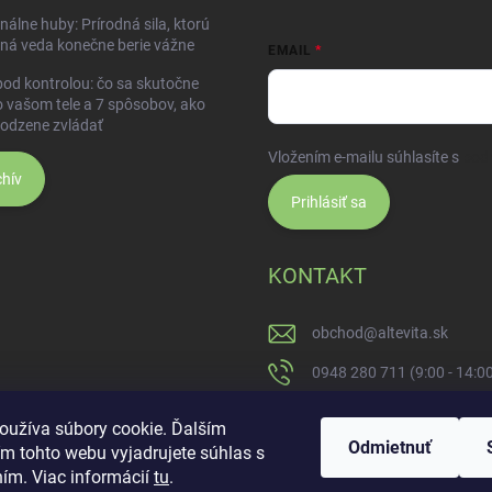
nálne huby: Prírodná sila, ktorú
ná veda konečne berie vážne
EMAIL
pod kontrolou: čo sa skutočne
o vašom tele a 7 spôsobov, ako
rodzene zvládať
Vložením e-mailu súhlasíte s
pod
hív
Prihlásiť sa
KONTAKT
obchod
@
altevita.sk
0948 280 711 (9:00 - 14:0
Altevita.sk
oužíva súbory cookie. Ďalším
Odmietnuť
m tohto webu vyjadrujete súhlas s
altevita
ním. Viac informácií
tu
.