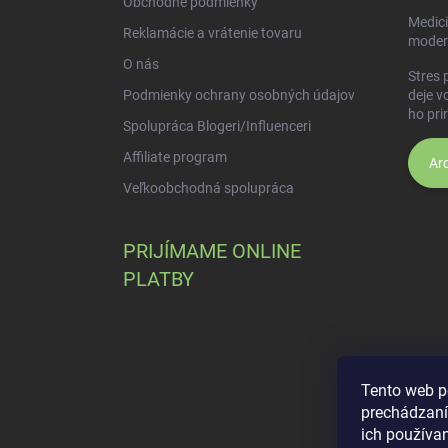
Obchodné podmienky
Medici
Reklamácie a vrátenie tovaru
moder
O nás
Stres 
Podmienky ochrany osobných údajov
deje v
ho pri
Spolupráca Blogeri/Influenceri
Affiliate program
Arc
Veľkoobchodná spolupráca
PRIJÍMAME ONLINE
PLATBY
Tento web p
prechádzaní
ich používa