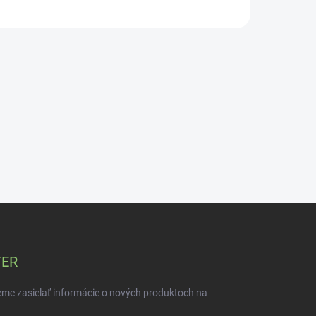
TER
eme zasielať informácie o nových produktoch na