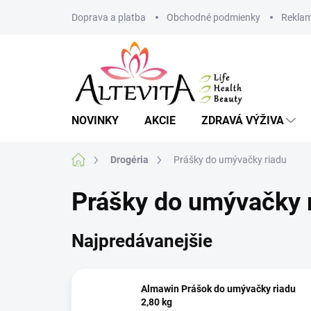
Prejsť
Doprava a platba
Obchodné podmienky
Reklam
na
obsah
NOVINKY
AKCIE
ZDRAVÁ VÝŽIVA
Domov
Drogéria
Prášky do umývačky riadu
Prášky do umývačky 
Najpredávanejšie
Almawin Prášok do umývačky riadu
2,80 kg