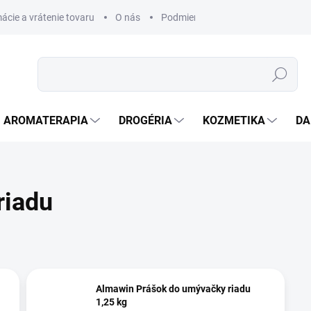
ácie a vrátenie tovaru
O nás
Podmienky ochrany osobných úda
Hľadať
AROMATERAPIA
DROGÉRIA
KOZMETIKA
DA
riadu
Almawin Prášok do umývačky riadu
1,25 kg