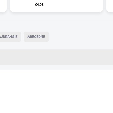
€4,08
AJDRAHŠIE
ABECEDNE
VIAC ZA MENEJ
14491