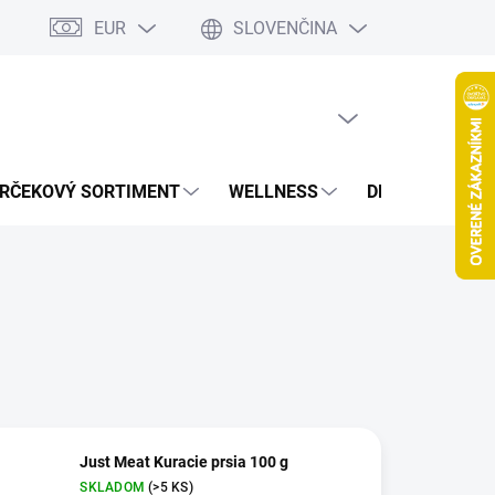
EUR
SLOVENČINA
jov
Spolupráca Blogeri/Influenceri
Affiliate program
Veľkoob
PRÁZDNY KOŠÍK
NÁKUPNÝ
KOŠÍK
RČEKOVÝ SORTIMENT
WELLNESS
DETOXIKÁCIA
Just Meat Kuracie prsia 100 g
SKLADOM
(>5 KS)