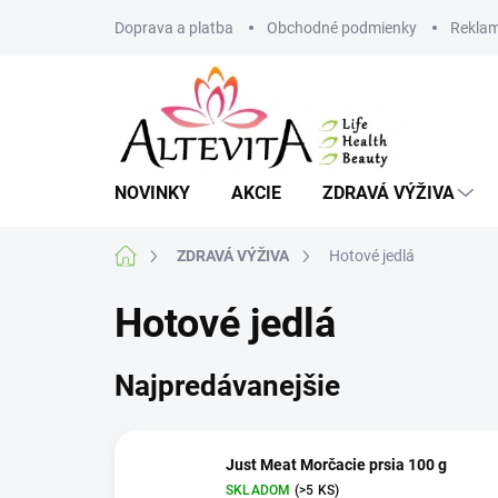
Prejsť
Doprava a platba
Obchodné podmienky
Reklam
na
obsah
NOVINKY
AKCIE
ZDRAVÁ VÝŽIVA
Domov
ZDRAVÁ VÝŽIVA
Hotové jedlá
Hotové jedlá
Najpredávanejšie
Just Meat Morčacie prsia 100 g
SKLADOM
(>5 KS)