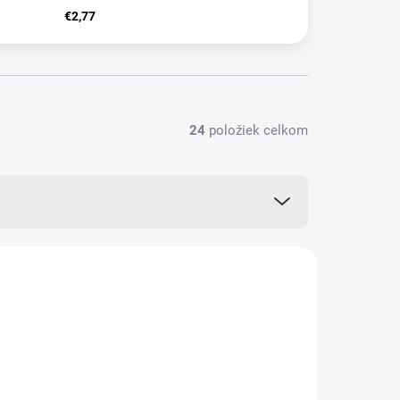
€2,77
24
položiek celkom
VIAC ZA MENEJ
14488