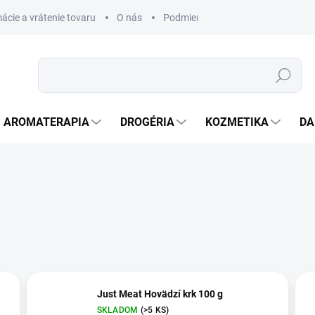
ácie a vrátenie tovaru
O nás
Podmienky ochrany osobných úda
Hľadať
AROMATERAPIA
DROGÉRIA
KOZMETIKA
DA
Just Meat Hovädzí krk 100 g
SKLADOM
(>5 KS)