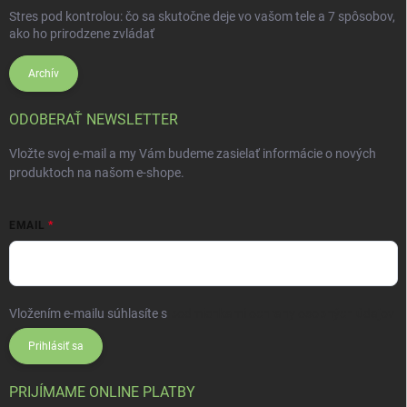
Stres pod kontrolou: čo sa skutočne deje vo vašom tele a 7 spôsobov,
ako ho prirodzene zvládať
Archív
ODOBERAŤ NEWSLETTER
Vložte svoj e-mail a my Vám budeme zasielať informácie o nových
produktoch na našom e-shope.
EMAIL
Vložením e-mailu súhlasíte s
podmienkami ochrany osobných údajov
Prihlásiť sa
PRIJÍMAME ONLINE PLATBY