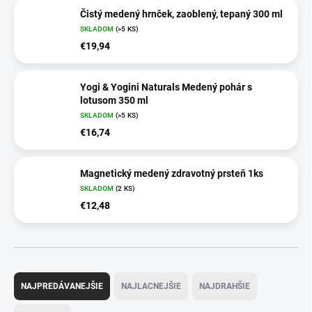
Čistý medený hrnček, zaoblený, tepaný 300 ml
SKLADOM
(>5 KS)
€19,94
Yogi & Yogini Naturals Medený pohár s
lotusom 350 ml
SKLADOM
(>5 KS)
€16,74
Magnetický medený zdravotný prsteň 1ks
SKLADOM
(2 KS)
€12,48
R
a
NAJPREDÁVANEJŠIE
NAJLACNEJŠIE
NAJDRAHŠIE
d