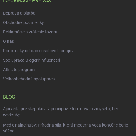
i
INFORMÁCIE PRE VÁS
ý
e
p
Doprava a platba
i
s
Obchodné podmienky
u
Reklamácie a vrátenie tovaru
O nás
Podmienky ochrany osobných údajov
Spolupráca Blogeri/Influenceri
Affiliate program
Veľkoobchodná spolupráca
BLOG
Ajurvéda pre skeptikov: 7 princípov, ktoré dávajú zmysel aj bez
ezoteriky
Medicinálne huby: Prírodná sila, ktorú moderná veda konečne berie
vážne