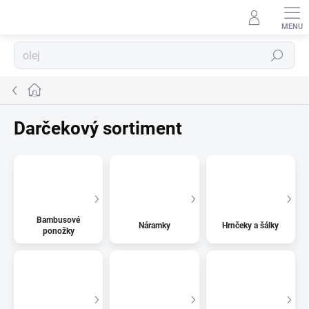
Prejsť
na
obsah
Hľadať
Domov
Darčekový sortiment
Bambusové
Náramky
Hrnčeky a šálky
ponožky