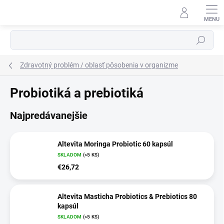
Prejsť
na
obsah
Hľadať
Zdravotný problém / oblasť pôsobenia v organizme
Probiotiká a prebiotiká
Najpredávanejšie
Altevita Moringa Probiotic 60 kapsúl
SKLADOM
(>5 KS)
€26,72
Altevita Masticha Probiotics & Prebiotics 80
kapsúl
SKLADOM
(>5 KS)