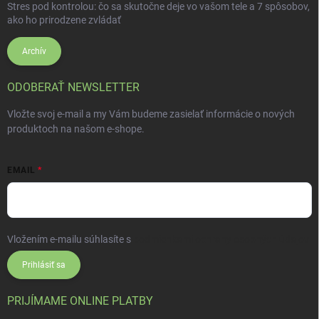
Stres pod kontrolou: čo sa skutočne deje vo vašom tele a 7 spôsobov,
ako ho prirodzene zvládať
Archív
ODOBERAŤ NEWSLETTER
Vložte svoj e-mail a my Vám budeme zasielať informácie o nových
produktoch na našom e-shope.
EMAIL
Vložením e-mailu súhlasíte s
podmienkami ochrany osobných údajov
Prihlásiť sa
PRIJÍMAME ONLINE PLATBY