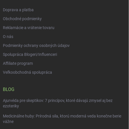
v
e
k
Doprava a platba
y
v
Obchodné podmienky
ý
p
Reklamácie a vrátenie tovaru
i
O nás
s
u
Podmienky ochrany osobných údajov
Spolupráca Blogeri/Influenceri
Affiliate program
Veľkoobchodná spolupráca
BLOG
Ajurvéda pre skeptikov: 7 princípov, ktoré dávajú zmysel aj bez
ezoteriky
Medicinálne huby: Prírodná sila, ktorú moderná veda konečne berie
vážne