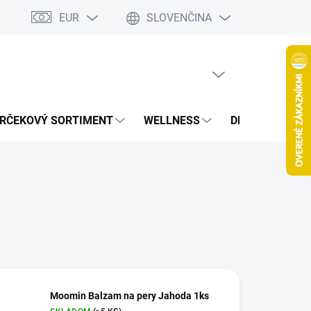
EUR
SLOVENČINA
jov
Spolupráca Blogeri/Influenceri
Affiliate program
Veľkoob
PRÁZDNY KOŠÍK
NÁKUPNÝ
KOŠÍK
RČEKOVÝ SORTIMENT
WELLNESS
DETOXIKÁCIA
Moomin Balzam na pery Jahoda 1ks