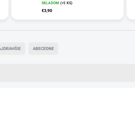
SKLADOM
(>5 KS)
€3,90
AJDRAHŠIE
ABECEDNE
VIAC ZA MENEJ
14307