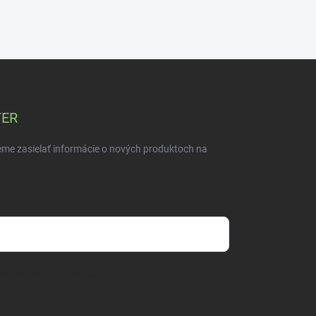
TER
eme zasielať informácie o nových produktoch na
mienkami ochrany osobných údajov