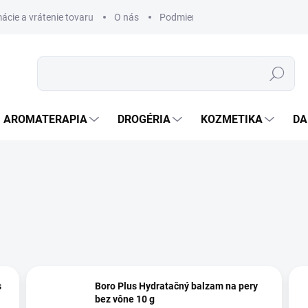
ácie a vrátenie tovaru
O nás
Podmienky ochrany osobných úda
Hľadať
AROMATERAPIA
DROGÉRIA
KOZMETIKA
DA
s
Boro Plus Hydratačný balzam na pery
bez vône 10 g