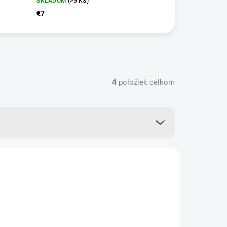
SKLADOM
(>5 KS)
€7
4
položiek celkom
VIAC ZA MENEJ
13298