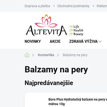
Prejsť
Doprava a platba
Obchodné podmienky
Reklam
na
obsah
NOVINKY
AKCIE
ZDRAVÁ VÝŽIVA
Domov
Kozmetika
Balzamy na pery
Balzamy na pery
Najpredávanejšie
Boro Plus Hydratačný balzam na pery 
mätou 10g