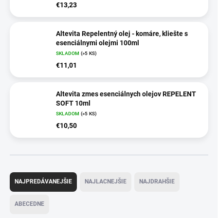
€13,23
Altevita Repelentný olej - komáre, kliešte s
esenciálnymi olejmi 100ml
SKLADOM
(>5 KS)
€11,01
Altevita zmes esenciálnych olejov REPELENT
SOFT 10ml
SKLADOM
(>5 KS)
€10,50
R
a
NAJPREDÁVANEJŠIE
NAJLACNEJŠIE
NAJDRAHŠIE
d
e
ABECEDNE
n