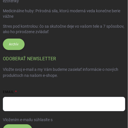
ezoteriky
Medicinálne huby: Prírodná sila, ktorú moderná veda konečne berie
vážne
Stres pod kontrolou: čo sa skutočne deje vo vašom tele a 7 spôsobov,
ako ho prirodzene zvládať
Archív
ODOBERAŤ NEWSLETTER
Vložte svoj e-mail a my Vám budeme zasielať informácie o nových
produktoch na našom e-shope.
EMAIL
Vložením e-mailu súhlasíte s
podmienkami ochrany osobných údajov