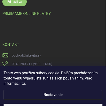
Prihlásiť sa
PRIJÍMAME ONLINE PLATBY
KONTAKT
obchod
@
altevita.sk
0948 280 711 (9:00 - 14:00)
Altevita.sk
Tento web používa súbory cookie. Ďalším prechádzaním
tohto webu vyjadrujete súhlas s ich používaním. Viac
altevita
informácií
tu
.
Nastavenie
Copyright 2026
Altevita.sk - life - health - beauty
. Všetky práva vyhradené.