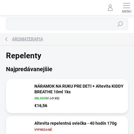
Prejsť
na
obsah
Hľadať
AROMATERAPIA
Repelenty
Najpredávanejšie
NÁRAMOK NA RUKU PRE DETI + Altevita KIDDY
BREATHE 10ml 1ks
SKLADOM
(>5 KS)
€16,56
Altevita repelentná sviečka - 40 hodín 170g
VYPREDANÉ