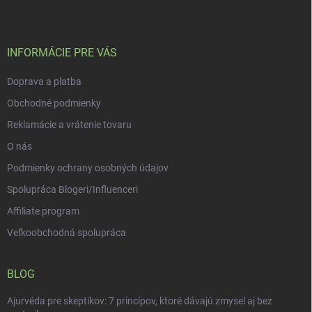
p
i
e
ä
p
t
r
i
INFORMÁCIE PRE VÁS
v
e
k
Doprava a platba
y
v
Obchodné podmienky
ý
p
Reklamácie a vrátenie tovaru
i
O nás
s
u
Podmienky ochrany osobných údajov
Spolupráca Blogeri/Influenceri
Affiliate program
Veľkoobchodná spolupráca
BLOG
Ajurvéda pre skeptikov: 7 princípov, ktoré dávajú zmysel aj bez