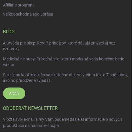
Affiliate program
Veľkoobchodná spolupráca
BLOG
Ajurvéda pre skeptikov: 7 princípov, ktoré dávajú zmysel aj bez
ezoteriky
Medicinálne huby: Prírodná sila, ktorú moderná veda konečne berie
vážne
Stres pod kontrolou: čo sa skutočne deje vo vašom tele a 7 spôsobov,
ako ho prirodzene zvládať
Archív
ODOBERAŤ NEWSLETTER
Vložte svoj e-mail a my Vám budeme zasielať informácie o nových
produktoch na našom e-shope.