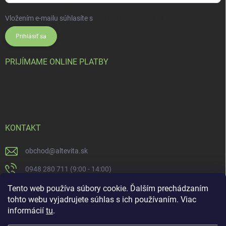
Vložením e-mailu súhlasíte s
podmienkami ochrany osobných údajov
Prihlásiť sa
PRIJÍMAME ONLINE PLATBY
KONTAKT
obchod
@
altevita.sk
0948 280 711 (9:00 - 14:00)
Altevita.sk
Tento web používa súbory cookie. Ďalším prechádzaním
tohto webu vyjadrujete súhlas s ich používaním. Viac
altevita
informácií
tu
.