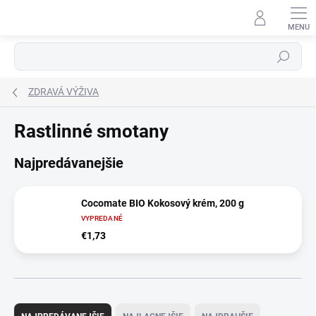
Prejsť
na
obsah
Hľadať
ZDRAVÁ VÝŽIVA
Rastlinné smotany
Najpredávanejšie
Cocomate BIO Kokosový krém, 200 g
VYPREDANÉ
€1,73
R
a