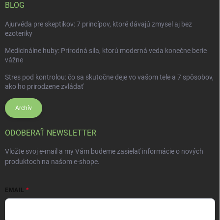
BLOG
Ajurvéda pre skeptikov: 7 princípov, ktoré dávajú zmysel aj bez
ezoteriky
Medicinálne huby: Prírodná sila, ktorú moderná veda konečne berie
vážne
Stres pod kontrolou: čo sa skutočne deje vo vašom tele a 7 spôsobov,
ako ho prirodzene zvládať
Archív
ODOBERAŤ NEWSLETTER
Vložte svoj e-mail a my Vám budeme zasielať informácie o nových
produktoch na našom e-shope.
EMAIL