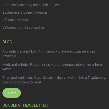
u
Podmienky ochrany osobných údajov
Spolupráca Blogeri/Influenceri
Affiliate program
Veľkoobchodná spolupráca
BLOG
Ajurvéda pre skeptikov: 7 princípov, ktoré dávajú zmysel aj bez
ezoteriky
Medicinálne huby: Prírodná sila, ktorú moderná veda konečne berie
vážne
Stres pod kontrolou: čo sa skutočne deje vo vašom tele a 7 spôsobov,
ako ho prirodzene zvládať
Archív
ODOBERAŤ NEWSLETTER