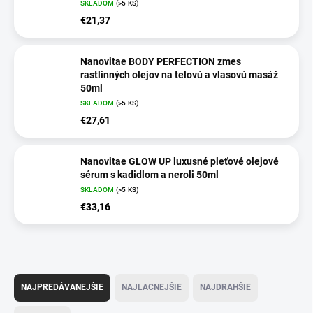
SKLADOM
(>5 KS)
€21,37
Nanovitae BODY PERFECTION zmes
rastlinných olejov na telovú a vlasovú masáž
50ml
SKLADOM
(>5 KS)
€27,61
Nanovitae GLOW UP luxusné pleťové olejové
sérum s kadidlom a neroli 50ml
SKLADOM
(>5 KS)
€33,16
R
a
NAJPREDÁVANEJŠIE
NAJLACNEJŠIE
NAJDRAHŠIE
d