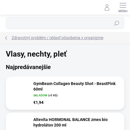
Prejsť
na
obsah
Hľadať
Zdravotný problém / oblasť pôsobenia v organizme
Vlasy, nechty, pleť
Najpredávanejšie
GymBeam Collagen Beauty Shot - BeastPink
60ml
SKLADOM
(>5 KS)
€1,94
Altevita HORMONAL BALANCE zmes bio
hydrolátov 200 ml