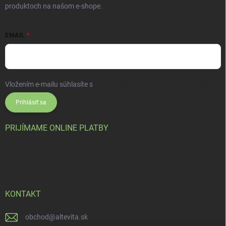
produktoch na našom e-shope.
EMAIL
Vložením e-mailu súhlasíte s
podmienkami ochrany osobných údajov
Prihlásiť sa
PRIJÍMAME ONLINE PLATBY
KONTAKT
obchod
@
altevita.sk