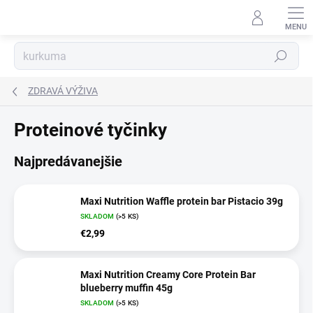
Prejsť
na
obsah
Hľadať
ZDRAVÁ VÝŽIVA
Proteinové tyčinky
Najpredávanejšie
Maxi Nutrition Waffle protein bar Pistacio 39g
SKLADOM
(>5 KS)
€2,99
Maxi Nutrition Creamy Core Protein Bar
blueberry muffin 45g
SKLADOM
(>5 KS)