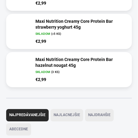
€2,99
Maxi Nutrition Creamy Core Protein Bar
strawberry yoghurt 45g
SKLADOM
(>5 KS)
€2,99
Maxi Nutrition Creamy Core Protein Bar
hazelnut nougat 45g
SKLADOM
(3 KS)
€2,99
R
a
NAJPREDÁVANEJŠIE
NAJLACNEJŠIE
NAJDRAHŠIE
d
e
ABECEDNE
n