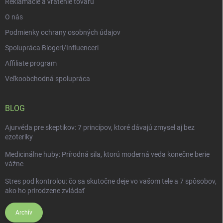
p
Reklamácie a vrátenie tovaru
i
O nás
s
u
Podmienky ochrany osobných údajov
Spolupráca Blogeri/Influenceri
Affiliate program
Veľkoobchodná spolupráca
BLOG
Ajurvéda pre skeptikov: 7 princípov, ktoré dávajú zmysel aj bez
ezoteriky
Medicinálne huby: Prírodná sila, ktorú moderná veda konečne berie
vážne
Stres pod kontrolou: čo sa skutočne deje vo vašom tele a 7 spôsobov,
ako ho prirodzene zvládať
Archív