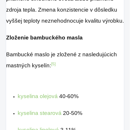
zdroja tepla. Zmena konzistencie v dôsledku
vyššej teploty neznehodnocuje kvalitu výrobku.
Zloženie bambuckého masla
Bambucké maslo je zložené z nasledujúcich
[5]
mastných kyselín:
kyselina olejová
40-60%
kyselina stearová
20-50%
kyselina linolová
3-11%