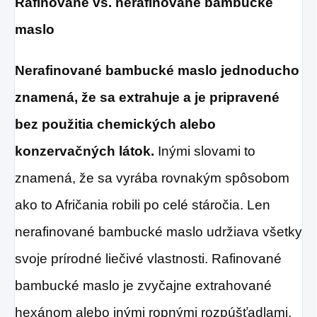
Rafinované vs. nerafinované bambucké
maslo
Nerafinované bambucké maslo jednoducho
znamená, že sa extrahuje a je pripravené
bez použitia chemických alebo
konzervačných látok.
Inými slovami to
znamená, že sa vyrába rovnakým spôsobom
ako to Afričania robili po celé stáročia. Len
nerafinované bambucké maslo udržiava všetky
svoje prírodné liečivé vlastnosti. Rafinované
bambucké maslo je zvyčajne extrahované
hexánom alebo inými ropnými rozpúšťadlami,