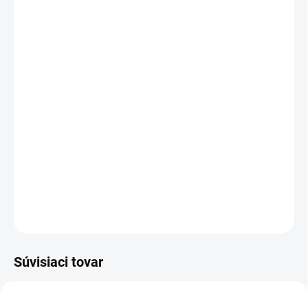
2 ks = zľava 2 %
€14,10
/ ks
3 ks = zľava 4 %
€13,81
/ ks
4 a viac ks = zľava 5 %
€13,67
/ ks
Ušetríte
€0
Nerafinované bambucké maslo obsahuje
prírodné antioxidanty, vitamíny A, D, E, F,
fytosteroly a mastné kyseliny.
DETAILNÉ INFORMÁCIE
OPÝTAŤ SA
STRÁŽIŤ
Súvisiaci tovar
VIAC ZA MENEJ
VIAC ZA MENEJ
19545
19262