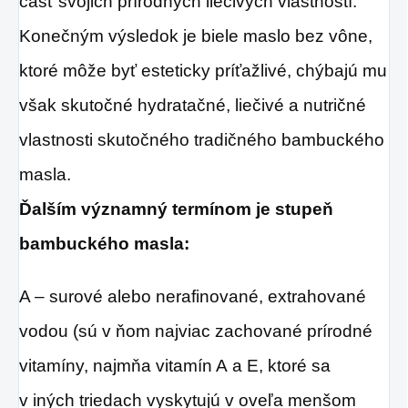
časť svojich prírodných liečivých vlastností.
Konečným výsledok je biele maslo bez vône,
ktoré môže byť esteticky príťažlivé, chýbajú mu
však skutočné hydratačné, liečivé a nutričné
vlastnosti skutočného tradičného bambuckého
masla.
Ďalším významný termínom je stupeň
bambuckého masla:
A – surové alebo nerafinované, extrahované
vodou (sú v ňom najviac zachované prírodné
vitamíny, najmňa vitamín A a E, ktoré sa
v iných triedach vyskytujú v oveľa menšom