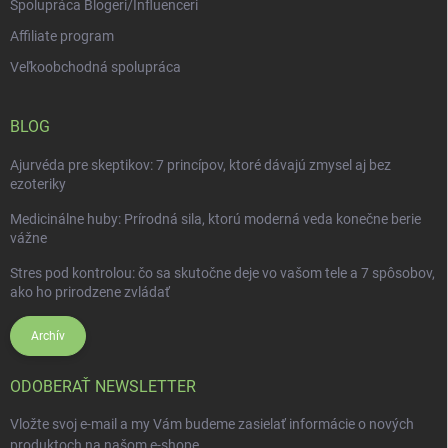
Spolupráca Blogeri/Influenceri
Affiliate program
Veľkoobchodná spolupráca
BLOG
Ajurvéda pre skeptikov: 7 princípov, ktoré dávajú zmysel aj bez
ezoteriky
Medicinálne huby: Prírodná sila, ktorú moderná veda konečne berie
vážne
Stres pod kontrolou: čo sa skutočne deje vo vašom tele a 7 spôsobov,
ako ho prirodzene zvládať
Archív
ODOBERAŤ NEWSLETTER
Vložte svoj e-mail a my Vám budeme zasielať informácie o nových
produktoch na našom e-shope.