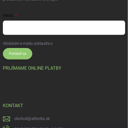
EMAIL
Vložením e-mailu súhlasíte s
podmienkami ochrany osobných údajov
Prihlásiť sa
PRIJÍMAME ONLINE PLATBY
KONTAKT
obchod
@
altevita.sk