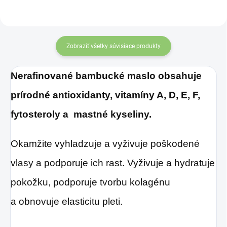
maracujovou šťavou
je vyrobená z BIO
certifikovaných
Zobraziť všetky súvisiace produkty
prísad. Je skvelá na
Nerafinované bambucké maslo obsahuje
zahnanie smädu
alebo len ako
prírodné antioxidanty, vitamíny A, D, E, F,
osvieženie v týchto
fytosteroly a mastné kyseliny.
sparných dňoch.
Okamžite vyhladzuje a vyživuje poškodené
vlasy a podporuje ich rast.
Vyživuje a hydratuje
pokožku, podporuje tvorbu kolagénu
a obnovuje elasticitu pleti.