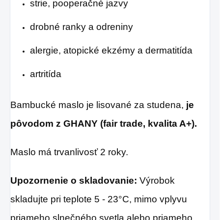
strie, pooperačné jazvy
drobné ranky a odreniny
alergie, atopické ekzémy a dermatitída
artritída
Bambucké maslo je lisované za studena,
je
pôvodom z GHANY (fair trade, kvalita A+).
Maslo má trvanlivosť 2 roky.
Upozornenie o skladovanie:
Výrobok
skladujte pri teplote 5 - 23°C, mimo vplyvu
priameho slnečného svetla alebo priameho