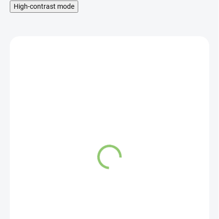
High-contrast mode
SKLADOM
Charlie's Organics sýtená
pitná voda s grepovou
šťavou 330 ml
1,45 €
Do košíka