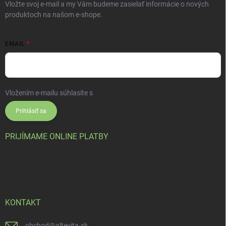
Vložte svoj e-mail a my Vám budeme zasielať informácie o nových
produktoch na našom e-shope.
EMAIL
Vložením e-mailu súhlasíte s
podmienkami ochrany osobných údajov
Prihlásiť sa
PRIJÍMAME ONLINE PLATBY
KONTAKT
obchod
@
altevita.sk