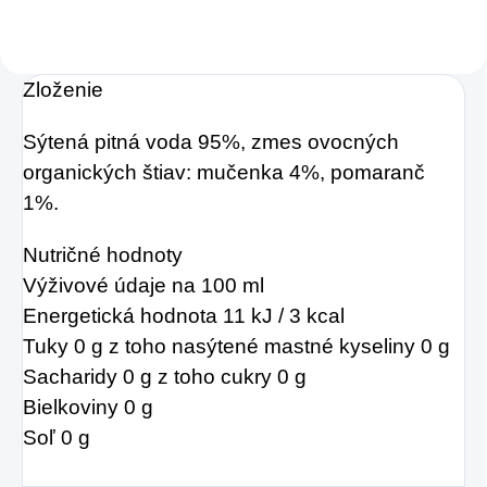
Zloženie
Sýtená pitná voda 95%, zmes ovocných
organických štiav: mučenka 4%, pomaranč
1%.
Nutričné ​​hodnoty
Výživové údaje na 100 ml
Energetická hodnota 11 kJ / 3 kcal
Tuky 0 g
z toho nasýtené mastné kyseliny
0 g
Sacharidy 0 g
z toho cukry
0 g
Bielkoviny 0 g
Soľ 0 g