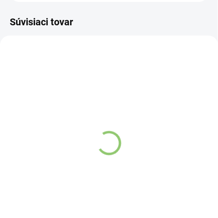
Súvisiaci tovar
VIAC ZA MENEJ
9541
SKLADOM
(>5 KS)
Altevita Guličkové pero z
recyklovaného papiera
1ks
€0,89
Do košíka