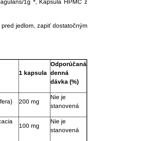
 coagulans/1g *, Kapsula HPMC z
 pred jedlom, zapiť dostatočným
Odporúčaná
1 kapsula
denná
dávka (%)
Nie je
fera)
200 mg
stanovená
cacia
Nie je
100 mg
stanovená