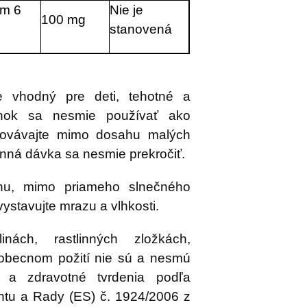
m 6
Nie je
100 mg
stanovená
je vhodný pre deti, tehotné a
lnok sa nesmie používať ako
chovávajte mimo dosahu malých
nná dávka sa nesmie prekročiť.
chu, mimo priameho slnečného
vystavujte mrazu a vlhkosti.
nách, rastlinných zložkách,
šeobecnom požití nie sú a nesmú
 a zdravotné tvrdenia podľa
ntu a Rady (ES) č. 1924/2006 z