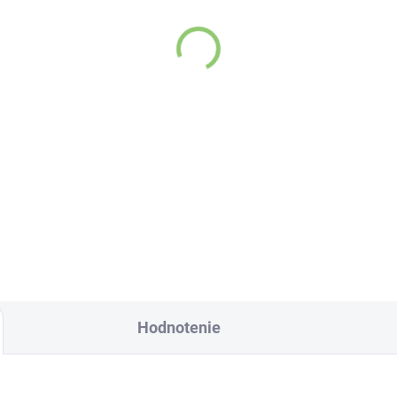
VYPREDANÉ
SKL
(>
evita Superfood
Altevita sklenená fľaš
auty collagen 16g
na vodu 1ks
,07
€10,96
Detail
Do košíka
stý kolagén má na
Sklenená fľaša Altevi
dské telo skutočne
znamné pozitívne
nky, najmä pri
hodobom dopĺňaní.
 by ste však povedali
Hodnotenie
 to, keby jeho
iaznivý vplyv dokázal
 ešte obsiahlejší?