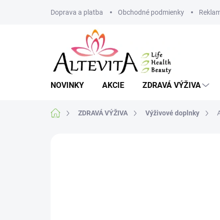
Prejsť
Doprava a platba
Obchodné podmienky
Reklam
na
obsah
NOVINKY
AKCIE
ZDRAVÁ VÝŽIVA
Domov
ZDRAVÁ VÝŽIVA
Výživové doplnky
Neohodnotené
Podrobnosti hodnote
VIAC ZA MENEJ