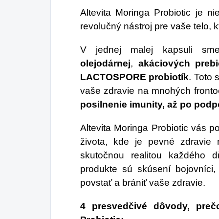
Vď
Altevita Moringa Probiotic je ni
Su
revolučný nástroj pre vaše telo, 
Co
V jednej malej kapsuli sm
už
olejodárnej
,
akáciových prebi
pov
LACTOSPORE probiotík
. Toto 
vaše zdravie na mnohých fronto
posilnenie imunity, až po podpo
Altevita Moringa Probiotic vás
života, kde je pevné zdravie 
skutočnou realitou každého 
produkte sú skúsení bojovníci,
povstať a brániť vaše zdravie.
4 presvedčivé dôvody, prečo