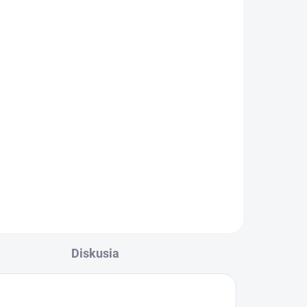
ADOM
5 KS)
a
ta
Diskusia