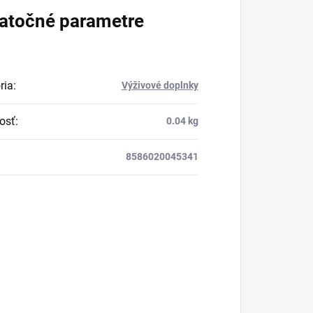
atočné parametre
ria
:
Výživové doplnky
osť
:
0.04 kg
8586020045341