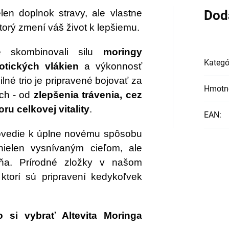
aka produktu
elen doplnok stravy, ale vlastne
Dod
perfood Beauty
ktorý zmení váš život k lepšiemu.
llagen
môžete
e skombinovali silu
moringy
ívanie kolagénu
Kategó
otických vlákien
a výkonnosť
ýšiť na nový level!
silné trio je pripravené bojovať za
Hmotn
ch - od
zlepšenia trávenia, cez
ru celkovej vitality
.
EAN
:
 povedie k úplne novému spôsobu
nielen vysnívaným cieľom, ale
dňa. Prírodné zložky v našom
 ktorí sú pripravení kedykoľvek
 si vybrať Altevita Moringa