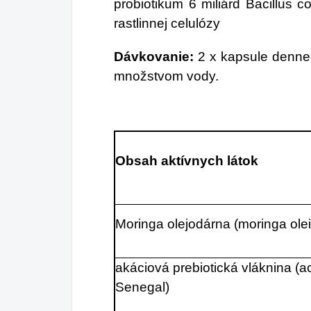
probiotikum 6 miliárd Bacillus
rastlinnej celulózy
Dávkovanie:
2 x kapsule denne
množstvom vody.
Obsah aktívnych látok
Moringa olejodárna (moringa olei
akáciová prebiotická vláknina (a
Senegal)