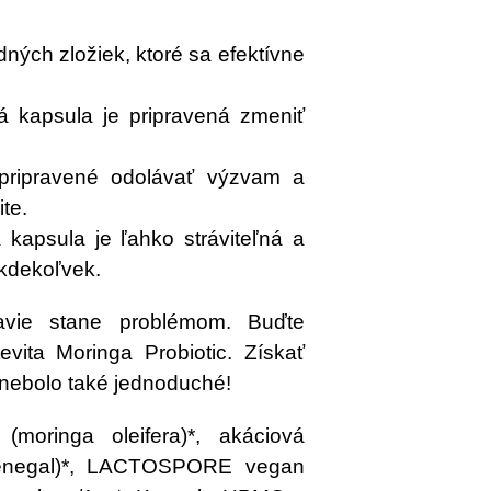
odných zložiek, ktoré sa efektívne
lá kapsula je pripravená zmeniť
e pripravené odolávať výzvam a
te.
 kapsula je ľahko stráviteľná a
kdekoľvek.
avie stane problémom. Buďte
evita Moringa Probiotic. Získať
y nebolo také jednoduché!
(moringa oleifera)*, akáciová
 Senegal)*, LACTOSPORE vegan