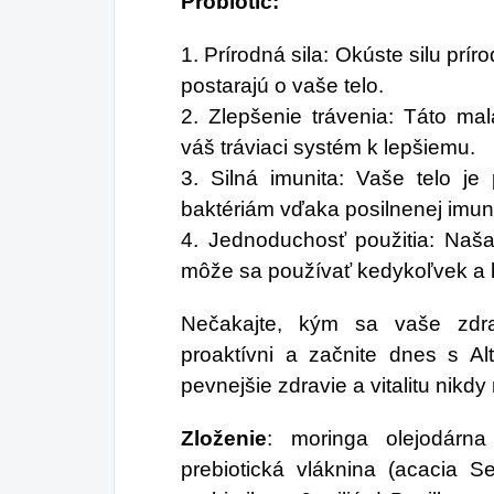
Probiotic:
1. Prírodná sila: Okúste silu prír
postarajú o vaše telo.
2. Zlepšenie trávenia: Táto ma
váš tráviaci systém k lepšiemu.
3. Silná imunita: Vaše telo j
baktériám vďaka posilnenej imuni
4. Jednoduchosť použitia: Naša
môže sa používať kedykoľvek a 
Nečakajte, kým sa vaše zdr
proaktívni a začnite dnes s Alt
pevnejšie zdravie a vitalitu nikd
Zloženie
: moringa olejodárna 
prebiotická vláknina (acacia