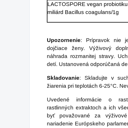
LACTOSPORE vegan probiotiku
miliárd Bacillus coagulans/1g
Upozornenie
: Prípravok nie 
dojčiace ženy. Výživový dop
náhrada rozmanitej stravy. U
detí. Ustanovená odporúčaná de
Skladovanie
: Skladujte v su
žiarenia pri teplotách 6-25°C. Ne
Uvedené informácie o rastli
rastlinných extraktoch a ich v
byť považované za výživové
nariadenie Európskeho parlame