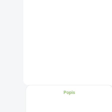
(>5 KS)
Alt
Altevita Guličkové pero z
be
recyklovaného papiera
1ks
€1
€0,89
Do košíka
Či
ľu
vý
úči
dl
Čo
Popis
na
pr
byť