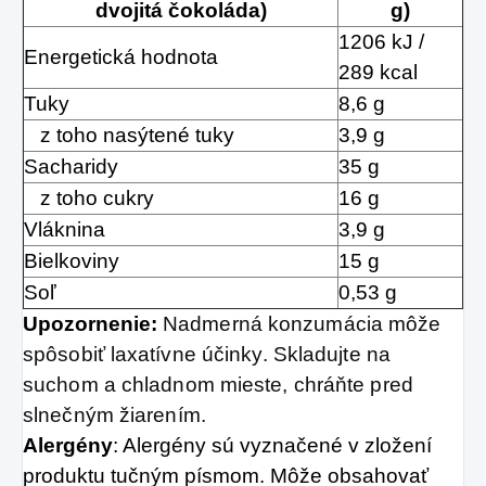
dvojitá čokoláda)
g)
1206 kJ /
Energetická hodnota
289 kcal
Tuky
8,6 g
z toho nasýtené tuky
3,9 g
Sacharidy
35 g
z toho cukry
16 g
Vláknina
3,9 g
Bielkoviny
15 g
Soľ
0,53 g
Upozornenie:
Nadmerná konzumácia môže
spôsobiť laxatívne účinky. Skladujte na
suchom a chladnom mieste, chráňte pred
slnečným žiarením.
Alergény
: Alergény sú vyznačené v zložení
produktu tučným písmom. Môže obsahovať