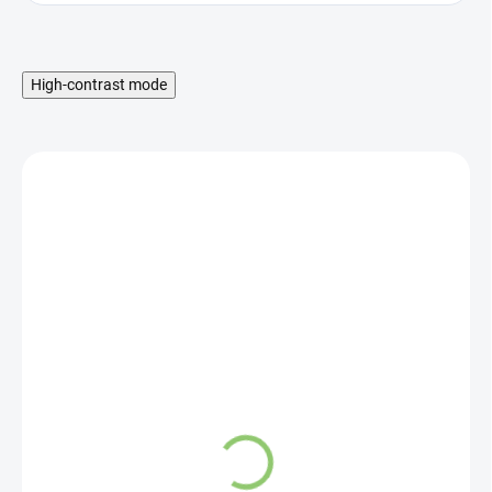
High-contrast mode
MAXIMÁLNA ZĽAVA
10%
MNOŽSTEVNÁ ZĽAVA
SKLADOM
GymBeam Protein bar
čokoláda-karamel 55g
2,47 €