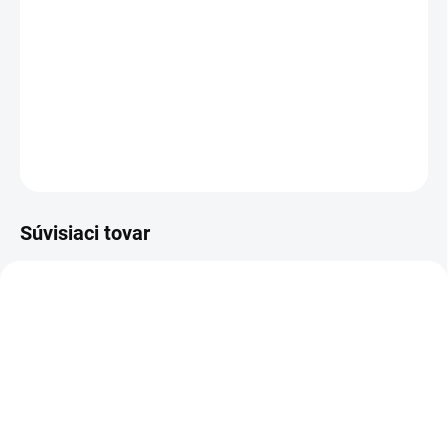
mliečnu cookie
doprajte ako odmenu
po
tréningu. Pomôže vám
doplniť bielkoviny
a
dokonale zaženie chuť na sladké.
DETAILNÉ INFORMÁCIE
OPÝTAŤ SA
STRÁŽIŤ
Súvisiaci tovar
TIP
VIAC ZA MENEJ
9563
19545
VIAC ZA MENEJ
SKLADOM
VYPREDANÉ
(>5 KS)