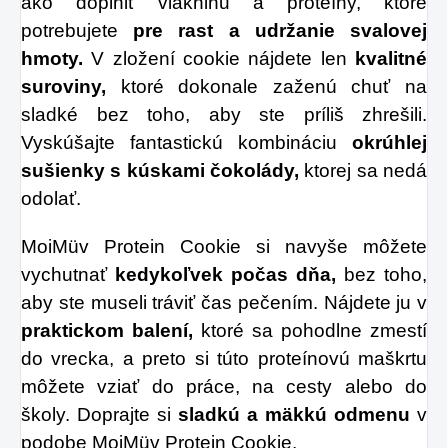
zahnanie smädu
ako doplniť vlákninu a proteíny, ktoré
potrebujete
pre rast a udržanie svalovej
alebo len ako
hmoty.
V zložení cookie nájdete len
kvalitné
osvieženie v týchto
suroviny,
ktoré dokonale zaženú chuť na
sparných dňoch.
sladké bez toho, aby ste príliš zhrešili.
Vyskúšajte fantastickú kombináciu
okrúhlej
sušienky s kúskami čokolády,
ktorej sa nedá
odolať.
MoiMüv Protein Cookie si navyše môžete
vychutnať
kedykoľvek počas dňa,
bez toho,
aby ste museli tráviť čas pečením. Nájdete ju v
praktickom balení,
ktoré sa pohodlne zmestí
do vrecka, a preto si túto proteínovú maškrtu
môžete vziať do práce, na cesty alebo do
školy. Doprajte si
sladkú a mäkkú odmenu
v
podobe MoiMüv Protein Cookie.