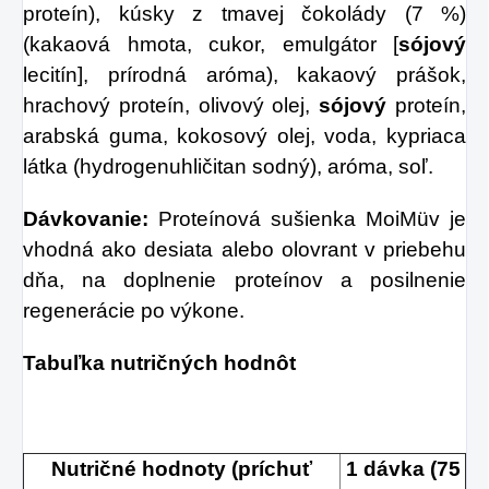
proteín), kúsky z tmavej čokolády (7 %)
(kakaová hmota, cukor, emulgátor [
sójový
lecitín], prírodná aróma), kakaový prášok,
hrachový proteín, olivový olej,
sójový
proteín,
arabská guma, kokosový olej, voda, kypriaca
látka (hydrogenuhličitan sodný), aróma, soľ.
Dávkovanie:
Proteínová sušienka MoiMüv je
vhodná ako desiata alebo olovrant v priebehu
dňa, na doplnenie proteínov a posilnenie
regenerácie po výkone.
Tabuľka nutričných hodnôt
Nutričné hodnoty (príchuť
1 dávka (75