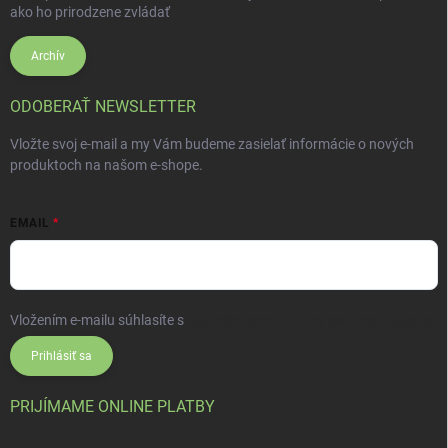
ako ho prirodzene zvládať
Archív
ODOBERAŤ NEWSLETTER
Vložte svoj e-mail a my Vám budeme zasielať informácie o nových
produktoch na našom e-shope.
EMAIL
Vložením e-mailu súhlasíte s
podmienkami ochrany osobných údajov
Prihlásiť sa
PRIJÍMAME ONLINE PLATBY