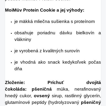
MoiMüv Protein Cookie a jej výhody:
je mäkká mliečna sušienka s proteínom
obsahuje poriadnu dávku bielkovín a
vlákniny
je vyrobená z kvalitných surovín
je vhodná ako snack kedykoľvek počas
dňa
Zloženie:
Príchuť dvojitá
čokoláda:
pšeničná
múka, nerafinovaný
hnedý cukor,
ovsený
sirup, rastlinný glycerín,
glutamínové peptidy (hydrolyzovaný
pšeničný