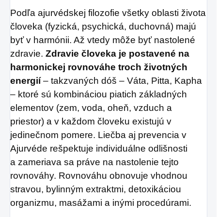
Podľa ajurvédskej filozofie všetky oblasti života
človeka (fyzická, psychická, duchovná) majú
byť v harmónii. Až vtedy môže byť nastolené
zdravie.
Zdravie človeka je postavené na
harmonickej rovnováhe troch životných
energií
– takzvaných dóš – Váta, Pitta, Kapha
– ktoré sú kombináciou piatich základných
elementov (zem, voda, oheň, vzduch a
priestor) a v každom človeku existujú v
jedinečnom pomere. Liečba aj prevencia v
Ajurvéde rešpektuje individuálne odlišnosti
a zameriava sa práve na nastolenie tejto
rovnováhy. Rovnováhu obnovuje vhodnou
stravou, bylinným extraktmi, detoxikáciou
organizmu, masážami a inými procedúrami.