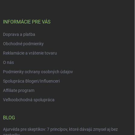
p
ä
t
i
INFORMÁCIE PRE VÁS
e
Doprava a platba
Obchodné podmienky
Reklamácie a vrátenie tovaru
O nás
Podmienky ochrany osobných údajov
Spolupráca Blogeri/Influenceri
Affiliate program
Veľkoobchodná spolupráca
BLOG
Ajurvéda pre skeptikov: 7 princípov, ktoré dávajú zmysel aj bez