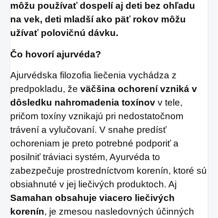
môžu používať dospelí aj deti bez ohľadu
na vek, deti mladší ako päť rokov môžu
užívať polovičnú dávku.
Čo hovorí ajurvéda?
Ajurvédska filozofia liečenia vychádza z
predpokladu, že
väčšina ochorení vzniká v
dôsledku nahromadenia toxínov
v tele,
pričom toxíny vznikajú pri nedostatočnom
trávení a vylučovaní. V snahe predísť
ochoreniam je preto potrebné podporiť a
posilniť tráviaci systém, Ayurvéda to
zabezpečuje prostredníctvom korenín, ktoré sú
obsiahnuté v jej liečivých produktoch. Aj
Samahan obsahuje viacero liečivých
korenín
, je zmesou nasledovných účinných