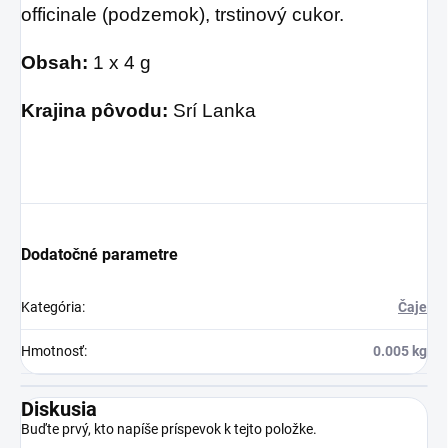
officinale (podzemok), trstinový cukor.
Obsah:
1 x 4 g
Krajina pôvodu:
Srí Lanka
Dodatočné parametre
Kategória
:
Čaje
Hmotnosť
:
0.005 kg
Diskusia
Buďte prvý, kto napíše príspevok k tejto položke.