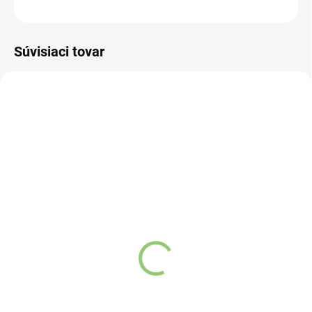
OPÝTAŤ SA
STRÁŽIŤ
Súvisiaci tovar
VIAC ZA MENEJ
VIAC ZA MENEJ
7828
4337
SKLADOM
SKLADOM
(>5 KS)
(>5 KS)
Organic India Tulsi
Henna Sattva na telo
Original, porciovaný čaj,
prírodná 30 g
25 vreciek
€4,27
€6,38
Do košíka
Do košíka