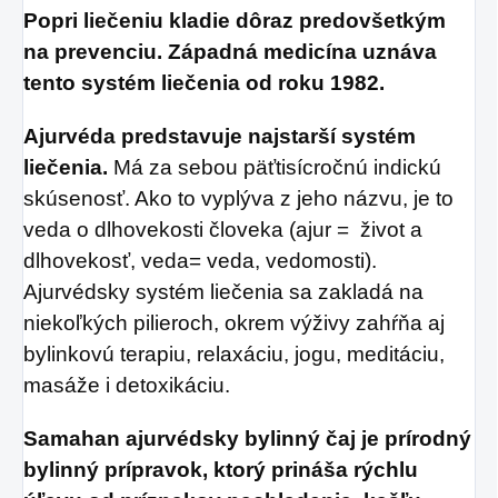
Popri liečeniu kladie dôraz predovšetkým
na prevenciu. Západná medicína uznáva
tento systém liečenia od roku 1982.
Ajurvéda predstavuje najstarší systém
liečenia.
Má za sebou päťtisícročnú indickú
skúsenosť. Ako to vyplýva z jeho názvu, je to
veda o dlhovekosti človeka (ajur = život a
dlhovekosť, veda= veda, vedomosti).
Ajurvédsky systém liečenia sa zakladá na
niekoľkých pilieroch, okrem výživy zahŕňa aj
bylinkovú terapiu, relaxáciu, jogu, meditáciu,
masáže i detoxikáciu.
Samahan ajurvédsky bylinný čaj je prírodný
bylinný prípravok, ktorý prináša rýchlu