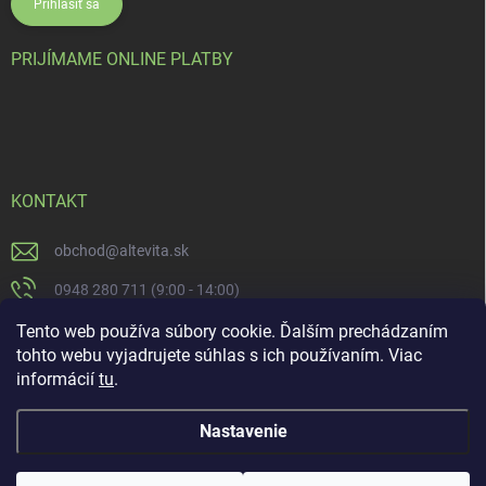
Prihlásiť sa
PRIJÍMAME ONLINE PLATBY
KONTAKT
obchod
@
altevita.sk
0948 280 711 (9:00 - 14:00)
Altevita.sk
Tento web používa súbory cookie. Ďalším prechádzaním
tohto webu vyjadrujete súhlas s ich používaním. Viac
altevita
informácií
tu
.
Nastavenie
Copyright 2026
Altevita.sk - life - health - beauty
. Všetky práva vyhradené.