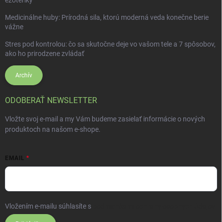
ezoteriky
Medicinálne huby: Prírodná sila, ktorú moderná veda konečne berie
vážne
Stres pod kontrolou: čo sa skutočne deje vo vašom tele a 7 spôsobov,
ako ho prirodzene zvládať
Archív
ODOBERAŤ NEWSLETTER
Vložte svoj e-mail a my Vám budeme zasielať informácie o nových
produktoch na našom e-shope.
EMAIL
Vložením e-mailu súhlasíte s
podmienkami ochrany osobných údajov