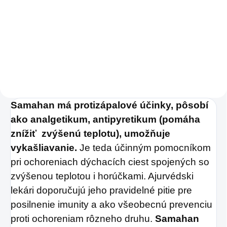
Prírodná
henna pre
Nechajte sa zlákať
tetovanie na telo.
exotickou vôňou a
Neobsahuje PPD,
chuťou bazalky
,
konzervanty a
najznámenšej
rozpúšťadlá.
ajurvédskej bylinky,
ktorá je zárukou
Samahan má protizápalové účinky, pôsobí
nielen lahodného
ako analgetikum, antipyretikum (pomáha
osvieženia, ale aj
znížiť zvýšenú teplotu), umožňuje
úžasných, nášmu
vykašliavanie.
Je teda účinným pomocníkom
telu prospešných
pri ochoreniach dýchacích ciest spojených so
účinkov.
zvýšenou teplotou i horúčkami. Ajurvédski
lekári doporučujú jeho pravidelné pitie pre
posilnenie imunity a ako všeobecnú prevenciu
proti ochoreniam rôzneho druhu.
Samahan