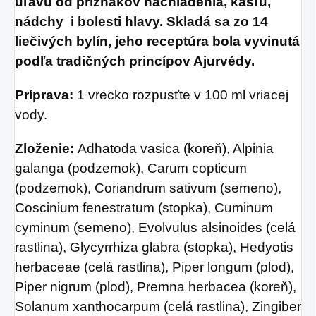
úľavu od príznakov nachladenia, kašľu,
nádchy i bolesti hlavy. Skladá sa zo 14
liečivých bylín, jeho receptúra bola vyvinutá
podľa tradičných princípov Ajurvédy.
Príprava:
1 vrecko rozpusťte v 100 ml vriacej
vody.
Zloženie:
Adhatoda vasica (koreň), Alpinia
galanga (podzemok), Carum copticum
(podzemok), Coriandrum sativum (semeno),
Coscinium fenestratum (stopka), Cuminum
cyminum (semeno), Evolvulus alsinoides (celá
rastlina), Glycyrrhiza glabra (stopka), Hedyotis
herbaceae (celá rastlina), Piper longum (plod),
Piper nigrum (plod), Premna herbacea (koreň),
Solanum xanthocarpum (celá rastlina), Zingiber