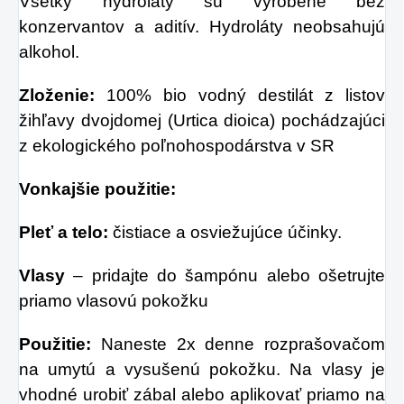
Všetky hydroláty sú vyrobené bez
konzervantov a aditív. Hydroláty neobsahujú
alkohol.
Zloženie:
100% bio vodný destilát z listov
žihľavy dvojdomej (Urtica dioica) pochádzajúci
z ekologického poľnohospodárstva v SR
Vonkajšie použitie:
Pleť a telo:
čistiace a osviežujúce účinky.
Vlasy
– pridajte do šampónu alebo ošetrujte
priamo vlasovú pokožku
Použitie:
Naneste 2x denne rozprašovačom
na umytú a vysušenú pokožku. Na vlasy je
vhodné urobiť zábal alebo aplikovať priamo na