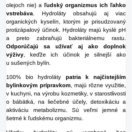
olejoch nie) a
ľudský organizmus ich ľahko
vstrebáva
. Hydroláty obsahujú aj viac
organických kyselín, ktorým je prisudzovaný
protizápalový účinok. Hydroláty majú kyslé pH
a preto zabraňujú bakteriálnemu rastu.
Odporúčajú sa užívať aj ako doplnok
výživy
, keďže ich účinok je silnejší ako
u sušených bylín.
100% bio hydroláty
patria k najčistejším
bylinkovým prípravkom
, majú rôzne využitie,
v kuchyni, na výrobu kozmetiky, v starostlivosti
o bábätká, na liečebné účely, detoxikáciu a
aktiváciu metabolizmu. Sú veľmi jemné a
šetrné k ľudskému organizmu.