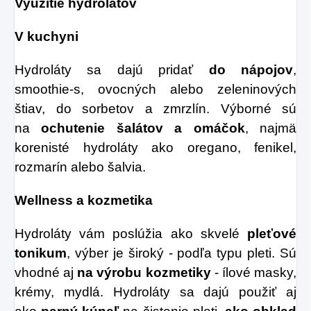
Využitie hydrolátov
V kuchyni
Hydroláty sa dajú pridať
do nápojov
,
smoothie-s, ovocných alebo zeleninových
štiav, do sorbetov a zmrzlín. Výborné sú
na
ochutenie šalátov
a omáčok
, najmä
korenisté hydroláty ako oregano, fenikel,
rozmarín alebo šalvia.
Wellness a kozmetika
Hydroláty vám poslúžia ako skvelé
pleťové
tonikum
, výber je široký - podľa typu pleti. Sú
vhodné aj
na výrobu kozmetiky
- ílové masky,
krémy, mydlá. Hydroláty sa dajú použiť aj