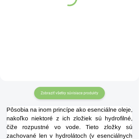
€10,96
Do košíka
Do košíka
J
edná sa o
Sklenená fľaša
najobľúbenejšie
Altevita
balenie
v našej
ponuke.
Matcha Tea
je z hľadiska
nutričných hodnôt
približne 10 x
silnejší, než bežný
Zobraziť všetky súvisiace produkty
zelený čaj.
Pôsobia na inom princípe ako esenciálne oleje,
nakoľko niektoré z ich zložiek sú hydrofilné,
čiže rozpustné vo vode. Tieto zložky sú
zachované len v hydrolátoch (v esenciálnych