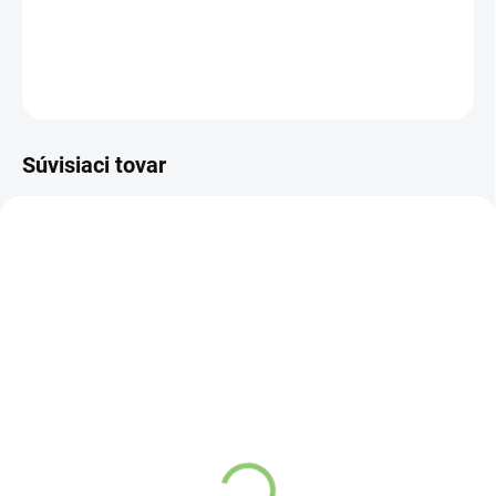
DETAILNÉ INFORMÁCIE
OPÝTAŤ SA
STRÁŽIŤ
Súvisiaci tovar
VIAC ZA MENEJ
VIAC ZA MENEJ
3671
11813
SKLADOM
(>5 KS)
SKLADOM
(>5 KS)
Kyosun Bio Matcha Tea 2
Altevita sklenená fľaša
g
na vodu 1ks
€0,54