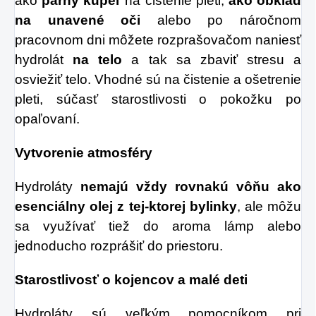
ako
parný kúpeľ
na čistenie pleti,
ako obklad
na unavené oči
alebo po náročnom
pracovnom dni môžete rozprašovačom naniesť
hydrolát
na telo
a tak sa zbaviť stresu a
osviežiť telo. Vhodné sú na čistenie a ošetrenie
pleti, súčasť starostlivosti o pokožku po
opaľovaní.
Vytvorenie atmosféry
Hydroláty
nemajú vždy rovnakú vôňu ako
esenciálny olej z tej-ktorej bylinky
, ale môžu
sa využívať tiež do aroma lámp alebo
jednoducho rozprášiť do priestoru.
Starostlivosť o kojencov a malé deti
Hydroláty sú veľkým pomocníkom pri