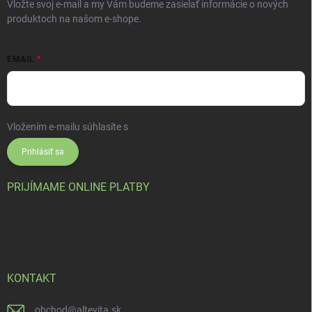
Vložte svoj e-mail a my Vám budeme zasielať informácie o nových
produktoch na našom e-shope.
EMAIL
Vložením e-mailu súhlasíte s
podmienkami ochrany osobných údajov
Prihlásiť sa
PRIJÍMAME ONLINE PLATBY
KONTAKT
obchod
@
altevita.sk