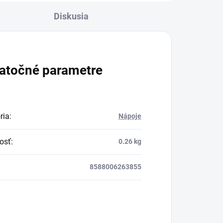
a zázvor sme spojili
Diskusia
s obľúbeným
kokosovým mliekom
a cukrom.
atočné parametre
ria
:
Nápoje
osť
:
0.26 kg
8588006263855