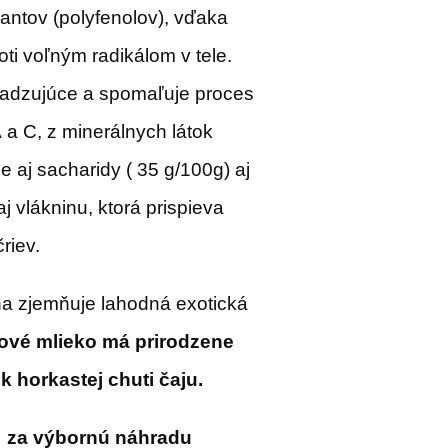
ntov (polyfenolov), vďaka
ti voľným radikálom v tele.
adzujúce a spomaľuje proces
 a C, z minerálnych látok
e aj sacharidy ( 35 g/100g) aj
j vlákninu, ktorá prispieva
riev.
ha zjemňuje lahodná exotická
vé mlieko má prirodzene
k horkastej chuti čaju.
 za výbornú náhradu