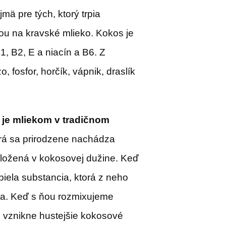
jmä pre tých, ktorý trpia
iou na kravské mlieko. Kokos je
, B2, E a niacín a B6. Z
, fosfor, horčík, vápnik, draslík
e je mliekom v tradičnom
torá sa prirodzene nachádza
uložená v kokosovej dužine. Keď
biela substancia, ktorá z neho
da. Keď s ňou rozmixujeme
 vznikne hustejšie kokosové