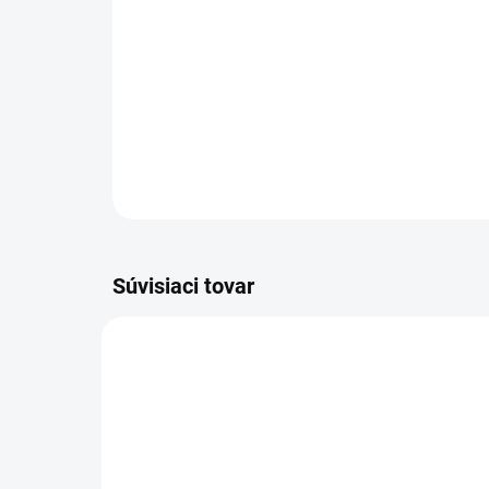
Súvisiaci tovar
TIP
VIAC Z
9563
VIAC ZA MENEJ