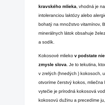
kravského mlieka
, vhodná je na
intoleranciou laktózy alebo alerg
bohatý na množstvo vitamínov, B1
minerálnych látok obsahuje železo
a sodík.
Kokosové mlieko
v podstate ni
zmysle slova
. Je to tekutina, k
v zrelých (hnedých ) kokosoch, 
otvoríme čerstvý kokos, mliečna 
vytečie je prírodná kokosová vo
kokosovú dužinu a precedíme ju,