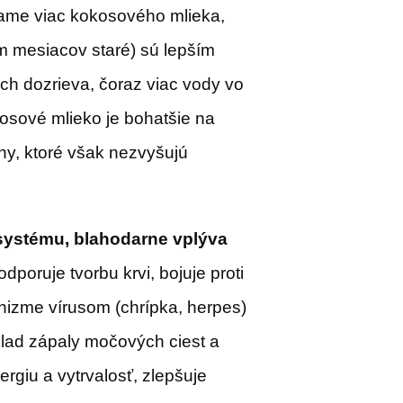
kame viac kokosového mlieka,
m mesiacov staré) sú lepším
ch dozrieva, čoraz viac vody vo
osové mlieko je bohatšie na
ny, ktoré však nezvyšujú
systému, blahodarne vplýva
odporuje tvorbu krvi, bojuje proti
zme vírusom (chrípka, herpes)
lad zápaly močových ciest a
rgiu a vytrvalosť, zlepšuje