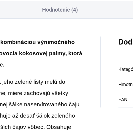
ujeme, že pomáhate s nami.
mať energiu na celý
Hodnotenie (4)
deň.
Dod
u kombináciou výnimočného
ovocia kokosovej palmy, ktorá
e.
Kategó
 jeho zelené listy melú do
Hmotn
lnej miere zachovajú všetky
EAN
:
ednej šálke naservírovaného čaju
ahuje až desať šálok zeleného
ejších čajov vôbec. Obsahuje