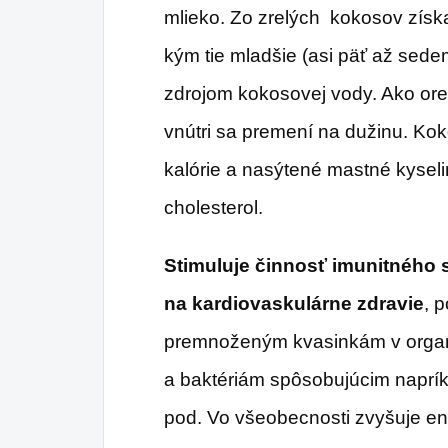
mlieko. Zo zrelých kokosov zís
kým tie mladšie (asi päť až sede
zdrojom kokosovej vody. Ako ore
vnútri sa premení na dužinu. Kok
kalórie a nasýtené mastné kyseli
cholesterol.
Stimuluje činnosť imunitného 
na kardiovaskulárne zdravie
, p
premnoženým kvasinkám v organi
a baktériám spôsobujúcim naprík
pod. Vo všeobecnosti zvyšuje ene