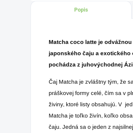
Ďak
Popis
Matcha coco latte je odvážno
japonského čaju a exotického 
pochádza z juhovýchodnej Ázi
Čaj Matcha je zvláštny tým, že sa
práškovej formy celé, čím sa v p
živiny, ktoré listy obsahujú. V j
Matcha je toľko živín, koľko obs
čaju. Jedná sa o jeden z najsiln