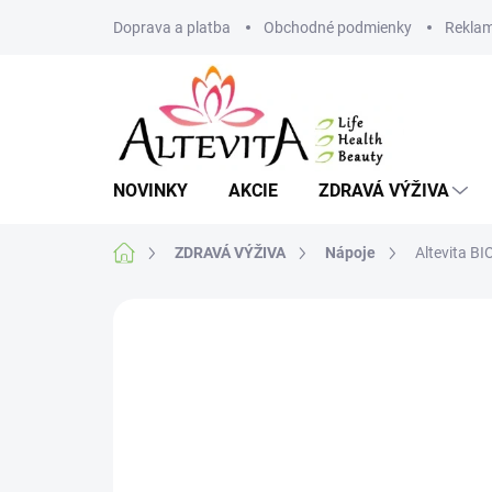
Prejsť
Doprava a platba
Obchodné podmienky
Reklam
na
obsah
NOVINKY
AKCIE
ZDRAVÁ VÝŽIVA
Domov
ZDRAVÁ VÝŽIVA
Nápoje
Altevita 
4 hodnotenia
Podrobnosti hodnoteni
VIAC ZA MENEJ