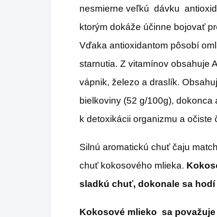
nesmierne veľkú dávku antioxida
ktorým dokáže účinne bojovať pro
Vďaka antioxidantom pôsobí oml
starnutia. Z vitamínov obsahuje A
vápnik, železo a draslík. Obsahuj
bielkoviny (52 g/100g), dokonca a
k detoxikácii organizmu a očiste č
Silnú aromatickú chuť čaju matc
chuť kokosového mlieka.
Kokoso
sladkú chuť, dokonale sa hodí 
Kokosové mlieko sa považuje