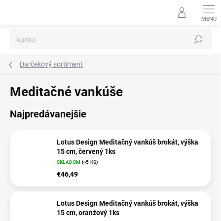
Prejsť
na
obsah
Hľadať
Darčekový sortiment
Meditačné vankúše
Najpredávanejšie
Lotus Design Meditačný vankúš brokát, výška
15 cm, červený 1ks
SKLADOM
(>5 KS)
€46,49
Lotus Design Meditačný vankúš brokát, výška
15 cm, oranžový 1ks