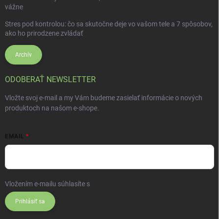
vážne
Stres pod kontrolou: čo sa skutočne deje vo vašom tele a 7 spôsobov,
ako ho prirodzene zvládať
Archív
ODOBERAŤ NEWSLETTER
Vložte svoj e-mail a my Vám budeme zasielať informácie o nových
produktoch na našom e-shope.
EMAIL
Vložením e-mailu súhlasíte s
podmienkami ochrany osobných údajov
Prihlásiť sa