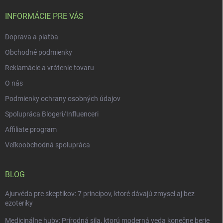
e
t
y
v
i
INFORMÁCIE PRE VÁS
ý
e
p
Doprava a platba
i
s
Obchodné podmienky
u
Reklamácie a vrátenie tovaru
O nás
Podmienky ochrany osobných údajov
Spolupráca Blogeri/Influenceri
Affiliate program
Veľkoobchodná spolupráca
BLOG
Ajurvéda pre skeptikov: 7 princípov, ktoré dávajú zmysel aj bez
ezoteriky
Medicinálne huby: Prírodná sila, ktorú moderná veda konečne berie