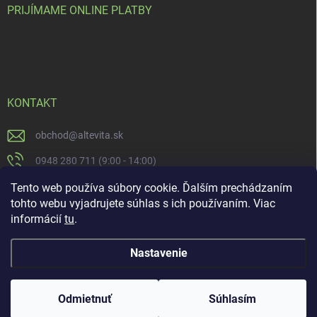
PRIJÍMAME ONLINE PLATBY
KONTAKT
obchod
@
altevita.sk
0948 280 711 (9:00 - 14:00)
Altevita.sk
Tento web používa súbory cookie. Ďalším prechádzaním
tohto webu vyjadrujete súhlas s ich používaním. Viac
altevita
informácií
tu
.
Nastavenie
Copyright 2026
Altevita.sk - life - health - beauty
. Všetky práva vyhradené.
Upraviť nastavenie cookies
Odmietnuť
Súhlasím
Vytvoril Shoptet