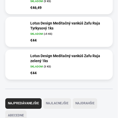
SKLADOM
(3 KS)
€46,49
Lotus Design Meditačný vankúš Zafu Raja
Tyrkysový 1ks
SKLADOM
(>5 KS)
€44
Lotus Design Meditačný vankúš Zafu Raja
zelený 1ks
SKLADOM
(3 KS)
€44
R
a
NAJPREDÁVANEJŠIE
NAJLACNEJŠIE
NAJDRAHŠIE
d
e
ABECEDNE