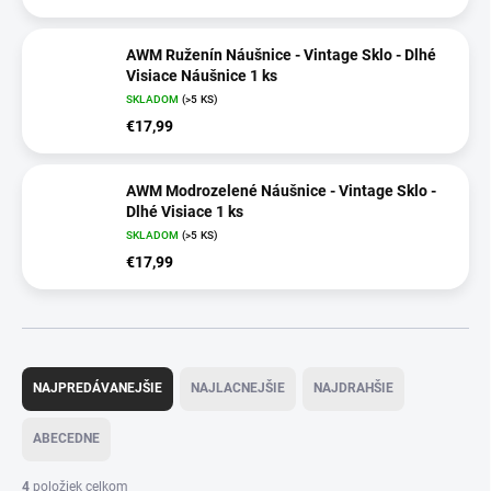
AWM Ruženín Náušnice - Vintage Sklo - Dlhé
Visiace Náušnice 1 ks
SKLADOM
(>5 KS)
€17,99
AWM Modrozelené Náušnice - Vintage Sklo -
Dlhé Visiace 1 ks
SKLADOM
(>5 KS)
€17,99
R
a
NAJPREDÁVANEJŠIE
NAJLACNEJŠIE
NAJDRAHŠIE
d
e
ABECEDNE
n
i
4
položiek celkom