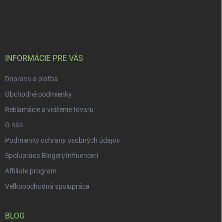
Z
a
á
c
p
i
e
ä
p
t
r
i
INFORMÁCIE PRE VÁS
v
e
k
Doprava a platba
y
v
Obchodné podmienky
ý
p
Reklamácie a vrátenie tovaru
i
O nás
s
u
Podmienky ochrany osobných údajov
Spolupráca Blogeri/Influenceri
Affiliate program
Veľkoobchodná spolupráca
BLOG