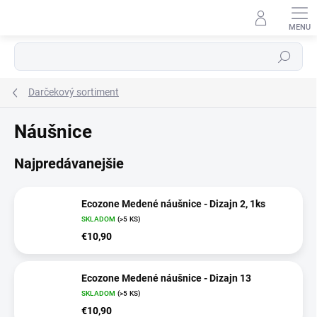
Prejsť
na
obsah
Hľadať
Darčekový sortiment
Náušnice
Najpredávanejšie
Ecozone Medené náušnice - Dizajn 2, 1ks
SKLADOM
(>5 KS)
€10,90
Ecozone Medené náušnice - Dizajn 13
SKLADOM
(>5 KS)
€10,90