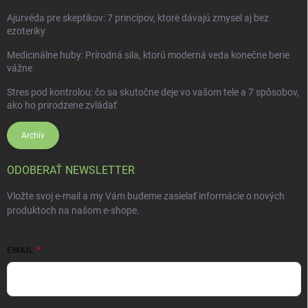
Ajurvéda pre skeptikov: 7 princípov, ktoré dávajú zmysel aj bez
ezoteriky
Medicinálne huby: Prírodná sila, ktorú moderná veda konečne berie
vážne
Stres pod kontrolou: čo sa skutočne deje vo vašom tele a 7 spôsobov,
ako ho prirodzene zvládať
Archív
ODOBERAŤ NEWSLETTER
Vložte svoj e-mail a my Vám budeme zasielať informácie o nových
produktoch na našom e-shope.
EMAIL