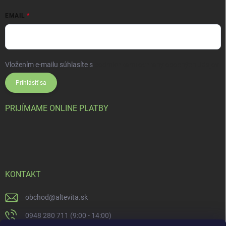
EMAIL
Vložením e-mailu súhlasíte s
podmienkami ochrany osobných údajov
Prihlásiť sa
PRIJÍMAME ONLINE PLATBY
KONTAKT
obchod
@
altevita.sk
0948 280 711 (9:00 - 14:00)