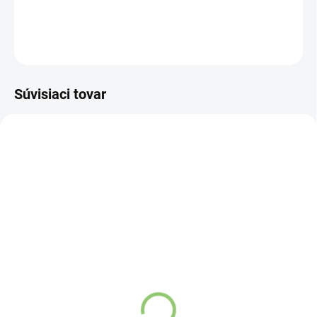
DETAILNÉ INFORMÁCIE
OPÝTAŤ SA
STRÁŽIŤ
Súvisiaci tovar
VIAC ZA MENEJ
VIAC ZA MENEJ
AT209
AT01
SKLADOM
SKLADOM
(>5 KS)
(>5 KS)
Altevita 100% esenciálny
Altevita 100% esenciálny
olej MÄTA KUČERAVÁ -
olej LEVANDUĽA 10ml
SPEARMINT - Olej
€5,29