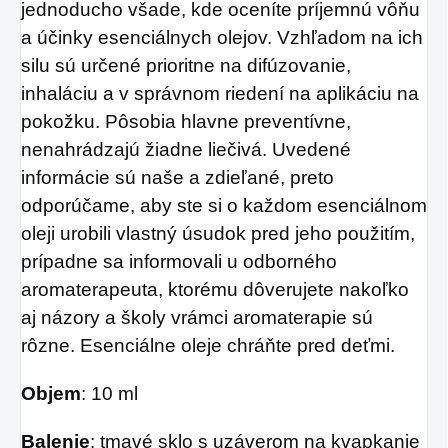
jednoducho všade, kde oceníte príjemnú vôňu
a účinky esenciálnych olejov. Vzhľadom na ich
silu sú určené prioritne na difúzovanie,
inhaláciu a v správnom riedení na aplikáciu na
pokožku. Pôsobia hlavne preventívne,
nenahrádzajú žiadne liečivá. Uvedené
informácie sú naše a zdieľané, preto
odporúčame, aby ste si o každom esenciálnom
oleji urobili vlastný úsudok pred jeho použitím,
prípadne sa informovali u odborného
aromaterapeuta, ktorému dôverujete nakoľko
aj názory a školy vrámci aromaterapie sú
rôzne. Esenciálne oleje chráňte pred deťmi.
Objem
: 10 ml
Balenie
: tmavé sklo s uzáverom na kvapkanie