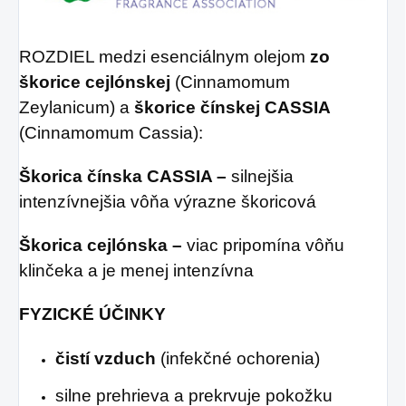
ROZDIEL medzi esenciálnym olejom
zo
škorice cejlónskej
(Cinnamomum
Zeylanicum) a
škorice čínskej CASSIA
(Cinnamomum Cassia):
Škorica čínska CASSIA –
silnejšia
intenzívnejšia vôňa výrazne škoricová
Škorica cejlónska –
viac pripomína vôňu
klinčeka a je menej intenzívna
FYZICKÉ ÚČINKY
čistí vzduch
(infekčné ochorenia)
silne prehrieva a prekrvuje pokožku