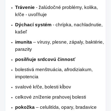
Trávenie
- žalúdočné problémy, kolika,
kŕče - uvoľňuje
Dýchací systém
- chrípka, nachladnutie,
kašeľ
imunita
– vírusy, plesne, zápaly, baktérie,
parazity
posilňuje srdcovú činnosť
bolestivá menštruácia, afrodiziakum,
impotencia
svalové kŕče, bolesti kĺbov
celkové zníženie prahovej bolesti
pokožka
– celulitída, opary, bradavice