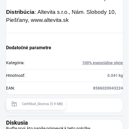
Distribúcia
: Altevita s.r.o., Nám. Slobody 10,
Piešťany, www.altevita.sk
Dodatočné parametre
Kategória
:
100% esenciálne oleje
Hmotnosť
:
0.041 kg
EAN
:
8586020043224
Certifikat_Skorica (5.9 MB)
Diskusia
Buďte prvý, kto napíše príspevok k tejto položke.