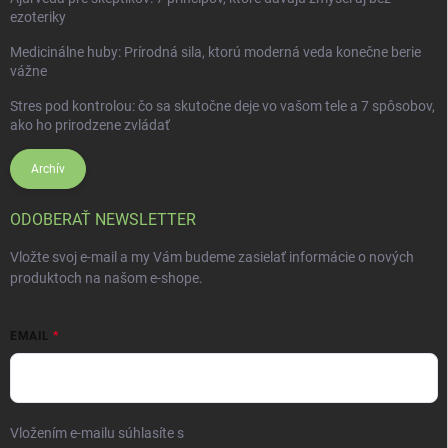
ezoteriky
Medicinálne huby: Prírodná sila, ktorú moderná veda konečne berie
vážne
Stres pod kontrolou: čo sa skutočne deje vo vašom tele a 7 spôsobov,
ako ho prirodzene zvládať
Archív
ODOBERAŤ NEWSLETTER
Vložte svoj e-mail a my Vám budeme zasielať informácie o nových
produktoch na našom e-shope.
EMAIL
Vložením e-mailu súhlasíte s
podmienkami ochrany osobných údajov