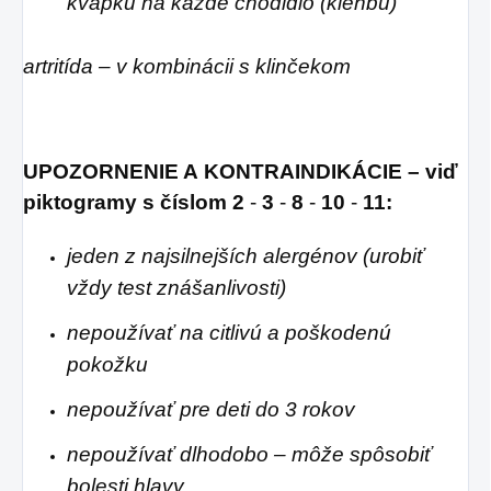
kvapku na každé chodidlo (klenbu)
artritída – v kombinácii s klinčekom
UPOZORNENIE A KONTRAINDIKÁCIE – viď
piktogramy s číslom
2
-
3
-
8
-
10
-
11:
jeden z najsilnejších alergénov (urobiť
vždy test znášanlivosti)
nepoužívať na citlivú a poškodenú
pokožku
nepoužívať pre deti do 3 rokov
nepoužívať dlhodobo – môže spôsobiť
bolesti hlavy