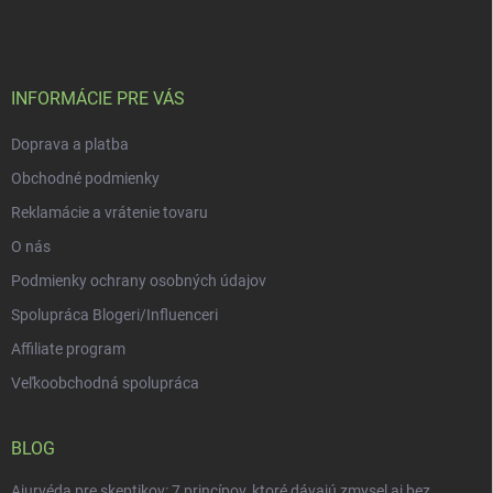
á
p
ä
t
i
INFORMÁCIE PRE VÁS
e
Doprava a platba
Obchodné podmienky
Reklamácie a vrátenie tovaru
O nás
Podmienky ochrany osobných údajov
Spolupráca Blogeri/Influenceri
Affiliate program
Veľkoobchodná spolupráca
BLOG
Ajurvéda pre skeptikov: 7 princípov, ktoré dávajú zmysel aj bez