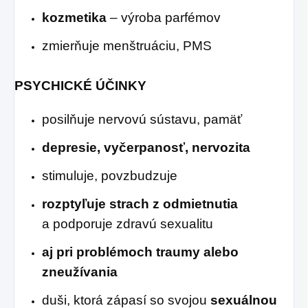
kozmetika
– výroba parfémov
zmierňuje menštruáciu, PMS
PSYCHICKÉ ÚČINKY
posilňuje nervovú sústavu, pamäť
depresie, vyčerpanosť, nervozita
stimuluje, povzbudzuje
rozptyľuje strach z odmietnutia
a podporuje zdravú sexualitu
aj pri problémoch traumy alebo
zneužívania
duši, ktorá zápasí so svojou
sexuálnou