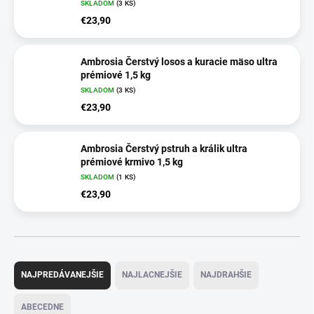
SKLADOM
(3 KS)
€23,90
Ambrosia Čerstvý losos a kuracie mäso ultra
prémiové 1,5 kg
SKLADOM
(3 KS)
€23,90
Ambrosia Čerstvý pstruh a králik ultra
prémiové krmivo 1,5 kg
SKLADOM
(1 KS)
€23,90
R
a
NAJPREDÁVANEJŠIE
NAJLACNEJŠIE
NAJDRAHŠIE
d
e
ABECEDNE