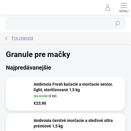
Prejsť
na
obsah
Hľadať
Pre zvieratá
Granule pre mačky
Najpredávanejšie
Ambrosia Fresh kačacie a morčacie senior,
light, sterilizované 1,5 kg
SKLADOM
(3 KS)
€23,90
Ambrosia čerstvé morčacie a sleďové ultra
prémiové 1,5 kg