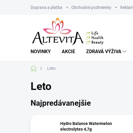
Prejsť
Doprava a platba
Obchodné podmienky
Reklam
na
obsah
NOVINKY
AKCIE
ZDRAVÁ VÝŽIVA
Domov
Leto
Leto
Najpredávanejšie
Hydro Balance Watermelon
electrolytes 4,7g