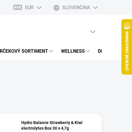
EUR
SLOVENČINA
jov
Spolupráca Blogeri/Influenceri
Affiliate program
Veľkoob
PRÁZDNY KOŠÍK
NÁKUPNÝ
KOŠÍK
RČEKOVÝ SORTIMENT
WELLNESS
DETOXIKÁCIA
Hydro Balance Strawberry & Kiwi
electrolytes Box 30 x 4,7g