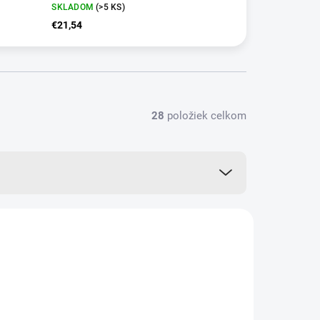
SKLADOM
(>5 KS)
€21,54
28
položiek celkom
VIAC ZA MENEJ
83179