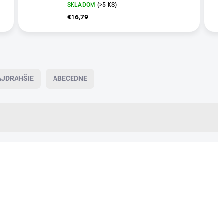
SKLADOM
(>5 KS)
€16,79
AJDRAHŠIE
ABECEDNE
VIAC ZA MENEJ
14434