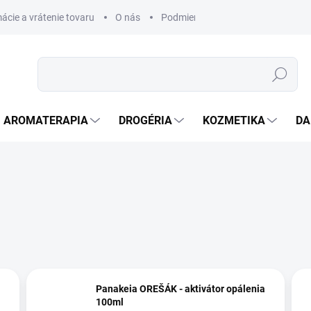
ácie a vrátenie tovaru
O nás
Podmienky ochrany osobných úda
Hľadať
AROMATERAPIA
DROGÉRIA
KOZMETIKA
DA
Panakeia OREŠÁK - aktivátor opálenia
100ml