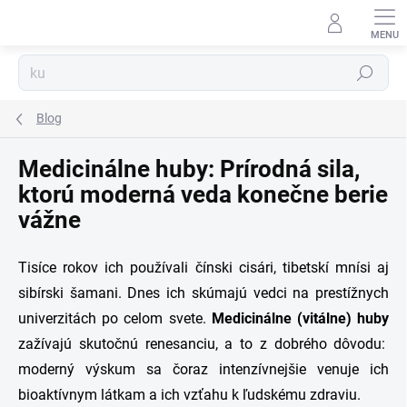
Prejsť
na
obsah
Hľadať
Blog
Medicinálne huby: Prírodná sila,
ktorú moderná veda konečne berie
vážne
Tisíce rokov ich používali čínski cisári, tibetskí mnísi aj
sibírski šamani. Dnes ich skúmajú vedci na prestížnych
univerzitách po celom svete.
Medicinálne (vitálne) huby
zažívajú skutočnú renesanciu, a to z dobrého dôvodu:
moderný výskum sa čoraz intenzívnejšie venuje ich
bioaktívnym látkam a ich vzťahu k ľudskému zdraviu.