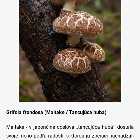
Grifola frondosa (Maitake / Tancujúca huba)
Maitake - v japončine doslova „tancujúca huba", dostala
svoje meno podľa radosti, s ktorou ju zberači nachádzali