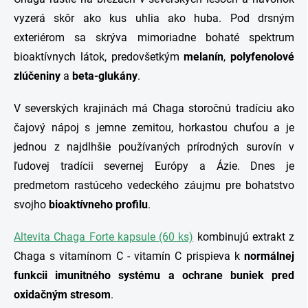
vyzerá skôr ako kus uhlia ako huba. Pod drsným
exteriérom sa skrýva mimoriadne bohaté spektrum
bioaktívnych látok, predovšetkým
melanín
,
polyfenolové
zlúčeniny
a
beta-glukány
.
V severských krajinách má Chaga storočnú tradíciu ako
čajový nápoj s jemne zemitou, horkastou chuťou a je
jednou z najdlhšie používaných prírodných surovín v
ľudovej tradícii severnej Európy a Ázie. Dnes je
predmetom rastúceho vedeckého záujmu pre bohatstvo
svojho
bioaktívneho profilu
.
Altevita Chaga Forte kapsule (60 ks)
kombinujú extrakt z
Chaga s vitamínom C - vitamín C prispieva k
normálnej
funkcii imunitného systému a ochrane buniek pred
oxidačným stresom
.