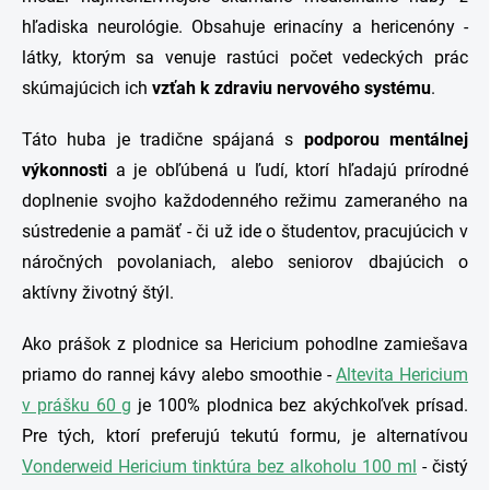
hľadiska neurológie. Obsahuje erinacíny a hericenóny -
látky, ktorým sa venuje rastúci počet vedeckých prác
skúmajúcich ich
vzťah k zdraviu nervového systému
.
Táto huba je tradične spájaná s
podporou mentálnej
výkonnosti
a je obľúbená u ľudí, ktorí hľadajú prírodné
doplnenie svojho každodenného režimu zameraného na
sústredenie a pamäť - či už ide o študentov, pracujúcich v
náročných povolaniach, alebo seniorov dbajúcich o
aktívny životný štýl.
Ako prášok z plodnice sa Hericium pohodlne zamiešava
priamo do rannej kávy alebo smoothie -
Altevita Hericium
v prášku 60 g
je 100% plodnica bez akýchkoľvek prísad.
Pre tých, ktorí preferujú tekutú formu, je alternatívou
Vonderweid Hericium tinktúra bez alkoholu 100 ml
- čistý