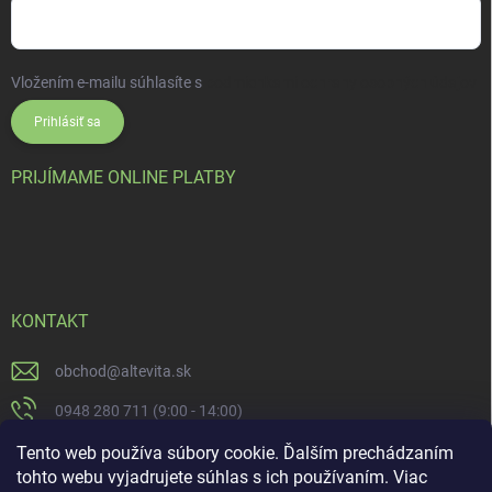
Vložením e-mailu súhlasíte s
podmienkami ochrany osobných údajov
Prihlásiť sa
PRIJÍMAME ONLINE PLATBY
KONTAKT
obchod
@
altevita.sk
0948 280 711 (9:00 - 14:00)
Altevita.sk
Tento web používa súbory cookie. Ďalším prechádzaním
tohto webu vyjadrujete súhlas s ich používaním. Viac