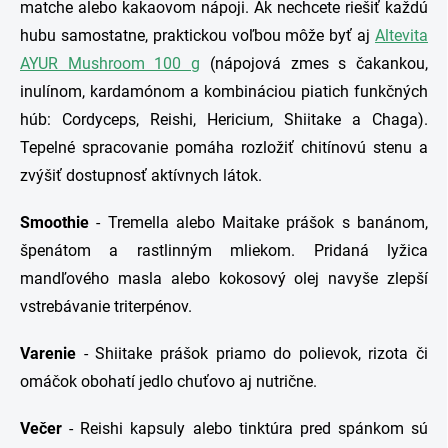
matche alebo kakaovom nápoji. Ak nechcete riešiť každú
hubu samostatne, praktickou voľbou môže byť aj
Altevita
AYUR Mushroom 100 g
(nápojová zmes s čakankou,
inulínom, kardamónom a kombináciou piatich funkčných
húb: Cordyceps, Reishi, Hericium, Shiitake a Chaga).
Tepelné spracovanie pomáha rozložiť chitínovú stenu a
zvýšiť dostupnosť aktívnych látok.
Smoothie
- Tremella alebo Maitake prášok s banánom,
špenátom a rastlinným mliekom. Pridaná lyžica
mandľového masla alebo kokosový olej navyše zlepší
vstrebávanie triterpénov.
Varenie
- Shiitake prášok priamo do polievok, rizota či
omáčok obohatí jedlo chuťovo aj nutrične.
Večer
- Reishi kapsuly alebo tinktúra pred spánkom sú