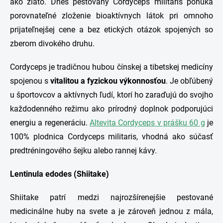
ako zlato. Dnes pestovaný Cordyceps militaris ponúka
porovnateľné zloženie bioaktívnych látok pri omnoho
prijateľnejšej cene a bez etických otázok spojených so
zberom divokého druhu.
Cordyceps je tradičnou hubou čínskej a tibetskej medicíny
spojenou s
vitalitou a fyzickou výkonnosťou
. Je obľúbený
u športovcov a aktívnych ľudí, ktorí ho zaraďujú do svojho
každodenného režimu ako prírodný doplnok podporujúci
energiu a regeneráciu.
Altevita Cordyceps v prášku 60 g
je
100% plodnica Cordyceps militaris, vhodná ako súčasť
predtréningového šejku alebo rannej kávy.
Lentinula edodes (Shiitake)
Shiitake patrí medzi najrozšírenejšie pestované
medicinálne huby na svete a je zároveň jednou z mála,