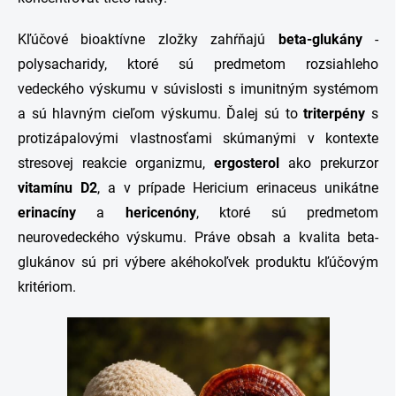
Kľúčové bioaktívne zložky zahŕňajú
beta-glukány
-
polysacharidy, ktoré sú predmetom rozsiahleho
vedeckého výskumu v súvislosti s imunitným systémom
a sú hlavným cieľom výskumu. Ďalej sú to
triterpény
s
protizápalovými vlastnosťami skúmanými v kontexte
stresovej reakcie organizmu,
ergosterol
ako prekurzor
vitamínu D2
, a v prípade Hericium erinaceus unikátne
erinacíny
a
hericenóny
, ktoré sú predmetom
neurovedeckého výskumu. Práve obsah a kvalita beta-
glukánov sú pri výbere akéhokoľvek produktu kľúčovým
kritériom.