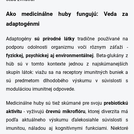
Ako medicinálne huby fungujú: Veda za
adaptogénmi
Adaptogény
sú prírodné látky
tradične používané na
podporu odolnosti organizmu voči rôznym záťaži -
fyzickej, psychickej aj environmentálnej
. Beta-glukány z
húb sú v tomto kontexte jednou z najskúmanejších
skupín látok: viažu sa na receptory imunitných buniek a
sú predmetom dlhodobého výskumu v súvislosti s
moduláciou imunitnej odpovede.
Medicinálne huby sú tiež skúmané pre svoju
prebiotickú
aktivitu
- vyživujú
črevnú mikroflóru
, ktorej diverzita má
podľa aktuálneho výskumu ďalekosiahle súvislosti s
imunitou, náladou aj kognitívnymi funkciami. Niektoré