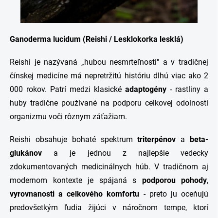
Ganoderma lucidum (Reishi / Lesklokorka lesklá)
Reishi je nazývaná „hubou nesmrteľnosti" a v tradičnej
čínskej medicíne má nepretržitú históriu dlhú viac ako 2
000 rokov. Patrí medzi klasické
adaptogény
- rastliny a
huby tradične používané na podporu celkovej odolnosti
organizmu voči rôznym záťažiam.
Reishi obsahuje bohaté spektrum
triterpénov
a
beta-
glukánov
a je jednou z najlepšie vedecky
zdokumentovaných medicinálnych húb. V tradičnom aj
modernom kontexte je spájaná s
podporou pohody
,
vyrovnanosti a celkového komfortu
- preto ju oceňujú
predovšetkým ľudia žijúci v náročnom tempe, ktorí