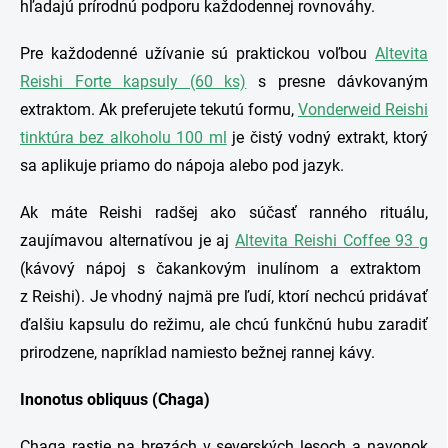
hľadajú prírodnú podporu každodennej rovnováhy.
Pre každodenné užívanie sú praktickou voľbou
Altevita
Reishi Forte kapsuly (60 ks)
s presne dávkovaným
extraktom. Ak preferujete tekutú formu,
Vonderweid Reishi
tinktúra bez alkoholu 100 ml
je čistý vodný extrakt, ktorý
sa aplikuje priamo do nápoja alebo pod jazyk.
Ak máte Reishi radšej ako súčasť ranného rituálu,
zaujímavou alternatívou je aj
Altevita Reishi Coffee 93 g
(kávový nápoj s čakankovým inulínom a extraktom
z Reishi). Je vhodný najmä pre ľudí, ktorí nechcú pridávať
ďalšiu kapsulu do režimu, ale chcú funkčnú hubu zaradiť
prirodzene, napríklad namiesto bežnej rannej kávy.
Inonotus obliquus (Chaga)
Chaga rastie na brezách v severských lesoch a navonok