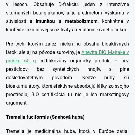
v lesoch. Obsahuje D-frakciu, jeden z intenzívne
skúmaných beta-glukánov, a je predmetom výskumu v
súvislosti
s imunitou a metabolizmom
, konkrétne v
kontexte inzulínovej senzitivity a regulácie krvného cukru.
Pre tých, ktorým záleží nielen na obsahu bioaktívnych
látok, ale aj na pôvode suroviny, je
Altevita BIO Maitake v
prášku 60 g
certifikovaný organický produkt – bez
pesticídov, bez syntetických hnojív, s plne
dosledovateľným pôvodom. Keďže huby sú
bioakumulátory, ktoré efektívne absorbujú látky zo svojho
prostredia, BIO certifikácia tu nie je len marketingový
argument.
Tremella fuciformis (Snehová huba)
Tremella je medicinálna huba, ktorá v Európe zatiaľ