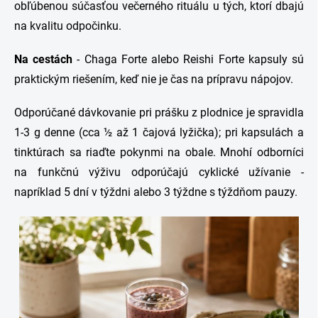
obľúbenou súčasťou večerného rituálu u tých, ktorí dbajú
na kvalitu odpočinku.
Na cestách
- Chaga Forte alebo Reishi Forte kapsuly sú
praktickým riešením, keď nie je čas na prípravu nápojov.
Odporúčané dávkovanie pri prášku z plodnice je spravidla
1-3 g denne (cca ½ až 1 čajová lyžička); pri kapsulách a
tinktúrach sa riaďte pokynmi na obale. Mnohí odborníci
na funkčnú výživu odporúčajú cyklické užívanie -
napríklad 5 dní v týždni alebo 3 týždne s týždňom pauzy.