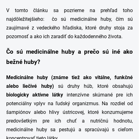
V tomto článku sa pozrieme na prehľad toho
najdôležitejšieho: čo sú medicinálne huby, čím sú
zaujímavé z vedeckého hľadiska, ktoré druhy stoja za
pozornosť a ako ich zaradiť do každodenného života.
Čo sú medicinálne huby a prečo sú iné ako
bežné huby?
Medicinálne huby (známe tiež ako vitálne, funkčné
alebo liečivé huby)
sú druhy húb, ktoré obsahujú
biologicky aktívne látky
intenzívne skúmané pre ich
potenciálny vplyv na ľudský organizmus. Na rozdiel od
šampiónov alebo hlivy ústricovej, ktoré konzumujeme
predovšetkým pre ich chuť a nutričnú hodnotu,
medicinálne huby sa pestujú a spracúvajú s cieľom
koncentrovať tieto látky.