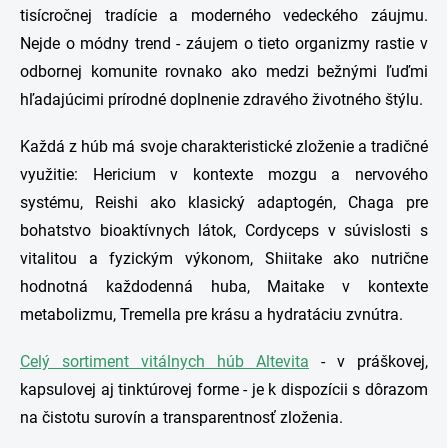
tisícročnej tradície a moderného vedeckého záujmu.
Nejde o módny trend - záujem o tieto organizmy rastie v
odbornej komunite rovnako ako medzi bežnými ľuďmi
hľadajúcimi prírodné doplnenie zdravého životného štýlu.
Každá z húb má svoje charakteristické zloženie a tradičné
využitie: Hericium v kontexte mozgu a nervového
systému, Reishi ako klasický adaptogén, Chaga pre
bohatstvo bioaktívnych látok, Cordyceps v súvislosti s
vitalitou a fyzickým výkonom, Shiitake ako nutrične
hodnotná každodenná huba, Maitake v kontexte
metabolizmu, Tremella pre krásu a hydratáciu zvnútra.
Celý sortiment vitálnych húb Altevita
- v práškovej,
kapsulovej aj tinktúrovej forme - je k dispozícii s dôrazom
na čistotu surovín a transparentnosť zloženia.