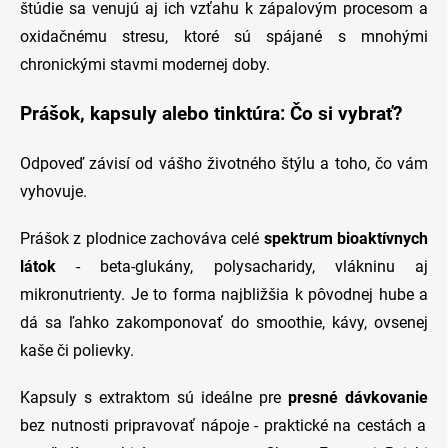
štúdie sa venujú aj ich vzťahu k zápalovým procesom a
oxidačnému stresu, ktoré sú spájané s mnohými
chronickými stavmi modernej doby.
Prášok, kapsuly alebo tinktúra: Čo si vybrať?
Odpoveď závisí od vášho životného štýlu a toho, čo vám
vyhovuje.
Prášok z plodnice zachováva celé
spektrum bioaktívnych
látok
- beta-glukány, polysacharidy, vlákninu aj
mikronutrienty. Je to forma najbližšia k pôvodnej hube a
dá sa ľahko zakomponovať do smoothie, kávy, ovsenej
kaše či polievky.
Kapsuly s extraktom sú ideálne pre
presné dávkovanie
bez nutnosti pripravovať nápoje - praktické na cestách a