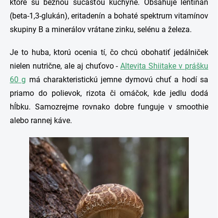
ktoré sú bežnou súčasťou kuchyne. Obsahuje lentinan
(beta-1,3-glukán), eritadenín a bohaté spektrum vitamínov
skupiny B a minerálov vrátane zinku, selénu a železa.
Je to huba, ktorú ocenia tí, čo chcú obohatiť jedálniček
nielen nutrične, ale aj chuťovo -
Altevita Shiitake v prášku
60 g
má charakteristickú jemne dymovú chuť a hodí sa
priamo do polievok, rizota či omáčok, kde jedlu dodá
hĺbku. Samozrejme rovnako dobre funguje v smoothie
alebo rannej káve.