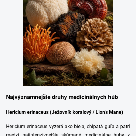
Najvýznamnejšie druhy medicinálnych húb
Hericium erinaceus (Ježovník koralový / Lion's Mane)
Hericium erinaceus vyzerá ako biela, chlpatá guľa a patrí
medzi najintenzívnejšie skúmané medicinálne huby z