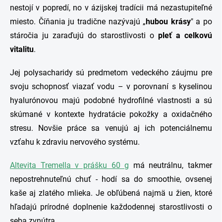
nestojí v popredí, no v ázijskej tradícii má nezastupiteľné
miesto. Číňania ju tradične nazývajú „
hubou krásy
" a po
stáročia ju zaraďujú do starostlivosti o
pleť a celkovú
vitalitu
.
Jej polysacharidy sú predmetom vedeckého záujmu pre
svoju schopnosť viazať vodu – v porovnaní s kyselinou
hyalurónovou majú podobné hydrofilné vlastnosti a sú
skúmané v kontexte hydratácie pokožky a oxidačného
stresu. Novšie práce sa venujú aj ich potenciálnemu
vzťahu k zdraviu nervového systému.
Altevita Tremella v prášku 60 g
má neutrálnu, takmer
nepostrehnuteľnú chuť - hodí sa do smoothie, ovsenej
kaše aj zlatého mlieka. Je obľúbená najmä u žien, ktoré
hľadajú prírodné doplnenie každodennej starostlivosti o
seba zvnútra
.