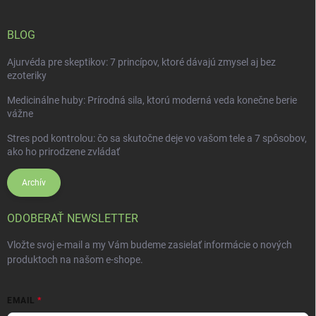
BLOG
Ajurvéda pre skeptikov: 7 princípov, ktoré dávajú zmysel aj bez
ezoteriky
Medicinálne huby: Prírodná sila, ktorú moderná veda konečne berie
vážne
Stres pod kontrolou: čo sa skutočne deje vo vašom tele a 7 spôsobov,
ako ho prirodzene zvládať
Archív
ODOBERAŤ NEWSLETTER
Vložte svoj e-mail a my Vám budeme zasielať informácie o nových
produktoch na našom e-shope.
EMAIL