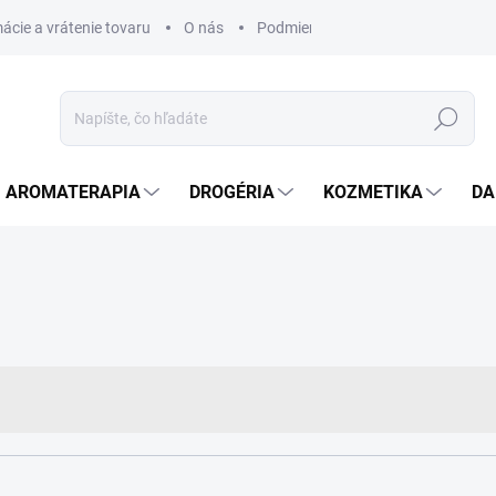
ácie a vrátenie tovaru
O nás
Podmienky ochrany osobných úda
Hľadať
AROMATERAPIA
DROGÉRIA
KOZMETIKA
DA