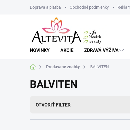
Prejsť
Doprava a platba
Obchodné podmienky
Reklam
na
obsah
NOVINKY
AKCIE
ZDRAVÁ VÝŽIVA
Domov
Predávané značky
BALVITEN
BALVITEN
OTVORIŤ FILTER
R