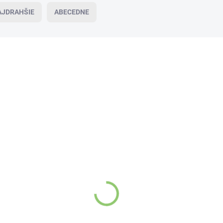
AJDRAHŠIE
ABECEDNE
BEZ LEPKU
BA02
VIAC ZA MENEJ
VYPREDANÉ
Balviten Bezlepkové cestoviny