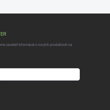
TER
eme zasielať informácie o nových produktoch na
mienkami ochrany osobných údajov