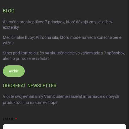
BLOG
Ajurvéda pre skeptikov: 7 princípov, ktoré dávajú zmysel aj bez
ezoteriky
Medicinálne huby: Prírodná sila, ktorú moderná veda konečne berie
vážne
Stres pod kontrolou: čo sa skutočne deje vo vašom tele a 7 spôsobov,
ako ho prirodzene zvládať
Archív
ODOBERAŤ NEWSLETTER
Vložte svoj e-mail a my Vám budeme zasielať informácie o nových
produktoch na našom e-shope.
EMAIL