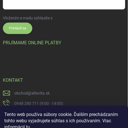
Vložením e-mailu súhlasíte s
podmienkami ochrany osobných údajov
Prihlásiť sa
PRIJÍMAME ONLINE PLATBY
KONTAKT
obchod
@
altevita.sk
0948 280 711 (9:00 - 14:00)
Altevita.sk
Tento web používa súbory cookie. Ďalším prechádzaním
tohto webu vyjadrujete súhlas s ich používaním. Viac
altevita
informácií
tu
.