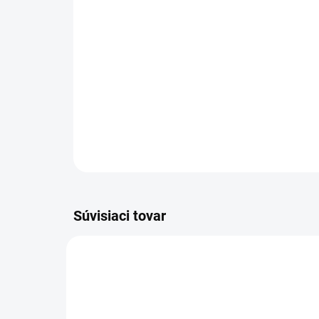
Súvisiaci tovar
VIAC ZA MENEJ
VIAC Z
VZ03