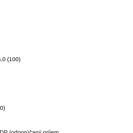
,0 (100)
00)
* DP (odporúčaný príjem