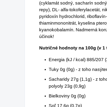
(cyklamát sodný, sacharín sodný)
repy), DL- alfa-tokoferylacetát, n
pyridoxín hydrochlorid, riboflavín
thiaminmononitrát, kyselina pter
kyanokobalamín. Nadmerná konz
účinok!
Nutričné ​​hodnoty na 100g (v 1 
Energia (kJ / kcal) 885/207 (
Tuky 0g (0g) - z toho nasýte
Sacharidy 27g (1,1g) - z toh
polyoly 23g (0,9g)
Bielkoviny 0g (0g)
Soľ 17,6g (0,7g)