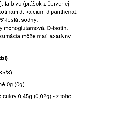
, farbivo (prášok z červenej
ikotínamid, kalcium-dipanthenát,
-5'-fosfát sodný,
oylmonoglutamová, D-biotín,
umácia môže mať laxatívny
tbl)
35/8)
né 0g (0g)
o cukry 0,45g (0,02g) - z toho