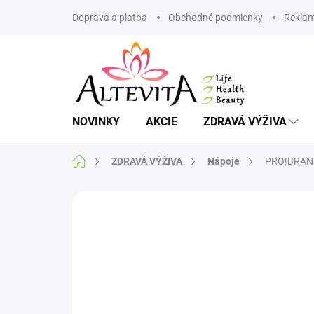
Prejsť
Doprava a platba
Obchodné podmienky
Reklam
na
obsah
NOVINKY
AKCIE
ZDRAVÁ VÝŽIVA
Domov
ZDRAVÁ VÝŽIVA
Nápoje
PRO!BRANDS
Neohodnotené
Podrobnosti hodnote
VIAC ZA MENEJ