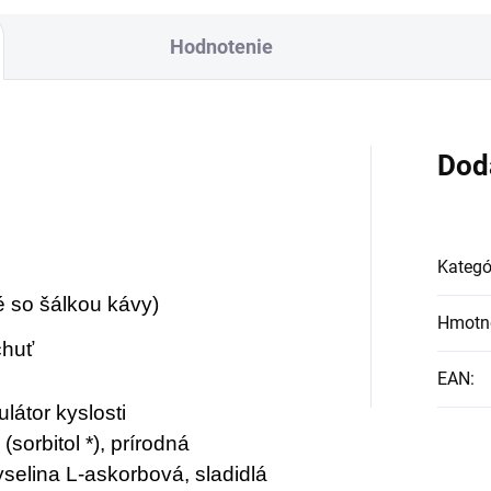
robená z BIO
Hodnotenie
tifikovaných prísad.
 skvelá na zahnanie
ädu alebo len ako
vieženie v týchto
Dod
arných dňoch.
Kategó
é so šálkou kávy)
Hmotn
chuť
EAN
:
látor kyslosti
(sorbitol *), prírodná
selina L-askorbová, sladidlá