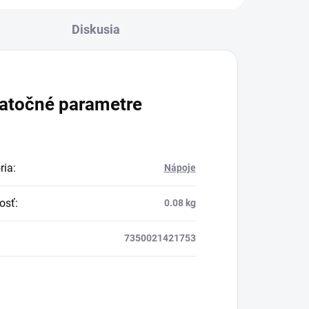
Diskusia
atočné parametre
ria
:
Nápoje
osť
:
0.08 kg
7350021421753