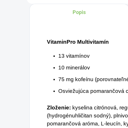
nádchy i bolesti
vy
Popis
hlavy.
cer
Je
sm
os
VitaminPro Multivitamín
sp
13 vitamínov
10 minerálov
75 mg kofeínu (porovnateľn
Osviežujúca pomarančová 
Zloženie:
kyselina citrónová, regu
(hydrogénuhličitan sodný), plnivo 
pomarančová aróma, L-leucín, ky