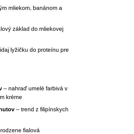
ým mliekom, banánom a
alový základ do mliekovej
idaj lyžičku do proteínu pre
v
– nahraď umelé farbivá v
om kréme
onutov
– trend z filipínskych
rodzene fialová