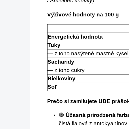
/ Smldinec krídlatý)
Výživové hodnoty na 100 g
Energetická hodnota
Tuky
— z toho nasýtené mastné kysel
Sacharidy
— z toho cukry
Bielkoviny
Soľ
Prečo si zamilujete UBE prášo
🟣
Úžasná prirodzená farb
čistá fialová z antokyanínov