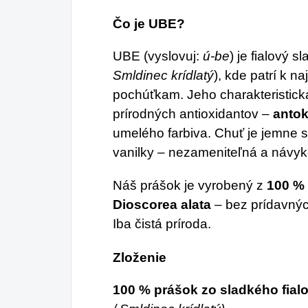
Čo je UBE?
UBE (vyslovuj:
ú-be
) je fialový s
Smldinec krídlatý
), kde patrí k 
pochúťkam. Jeho charakteristic
prírodných antioxidantov –
anto
umelého farbiva. Chuť je jemne 
vanilky – nezameniteľná a návyk
Náš prášok je vyrobený z
100 %
Dioscorea alata
– bez prídavných 
Iba čistá príroda.
Zloženie
100 % prášok zo sladkého fia