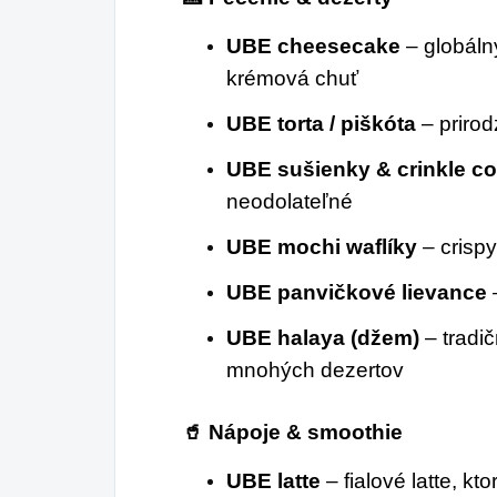
UBE cheesecake
– globálny
krémová chuť
UBE torta / piškóta
– prirod
UBE sušienky & crinkle c
neodolateľné
UBE mochi waflíky
– crispy
UBE panvičkové lievance
UBE halaya (džem)
– tradič
mnohých dezertov
🥤 Nápoje & smoothie
UBE latte
– fialové latte, kt