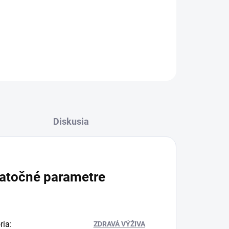
, ktorá z každého jedla robí vizuálny aj
OPÝTAŤ SA
STRÁŽIŤ
Diskusia
atočné parametre
ria
:
ZDRAVÁ VÝŽIVA