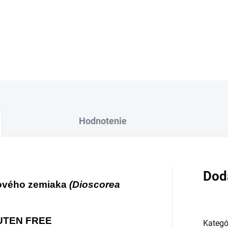
zemiak – je ingrediencia
chuťový zážitok.
DETAILNÉ INFORMÁCIE
Hodnotenie
Dod
lového zemiaka
(Dioscorea
UTEN FREE
Kategó