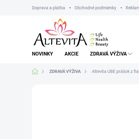
Prejsť
Doprava a platba
Obchodné podmienky
Reklam
na
obsah
NOVINKY
AKCIE
ZDRAVÁ VÝŽIVA
Domov
ZDRAVÁ VÝŽIVA
Altevita UBE prášok z f
Neohodnotené
Podrobnosti hodnote
MNOŽSTEVNÁ ZĽAVA
VIAC ZA MENEJ