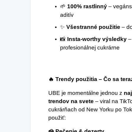
🌱
100% rastlinný
– vegáns
aditív
✨
Všestranné použitie
– do
📸
Insta-worthy výsledky
–
profesionálnej cukrárne
🔥 Trendy použitia – Čo sa ter
UBE je momentálne jednou z
na
trendov na svete
– viral na TikT
cukrárňach od New Yorku po Tokio
použiť:
🍰 Pečenie & dezerty