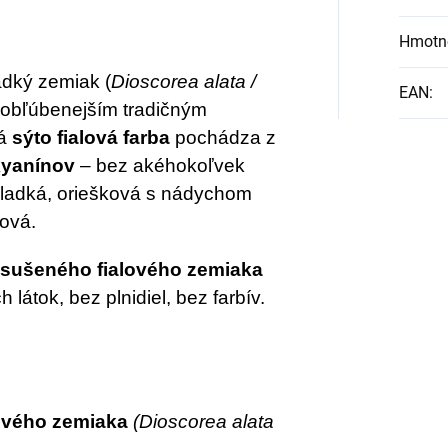
Hmotn
ladký zemiak (
Dioscorea alata /
EAN
:
najobľúbenejším tradičným
ká
sýto fialová farba
pochádza z
kyanínov
– bez akéhokoľvek
sladká, oriešková s nádychom
ová.
 sušeného fialového zemiaka
látok, bez plnidiel, bez farbív.
lového zemiaka
(Dioscorea alata