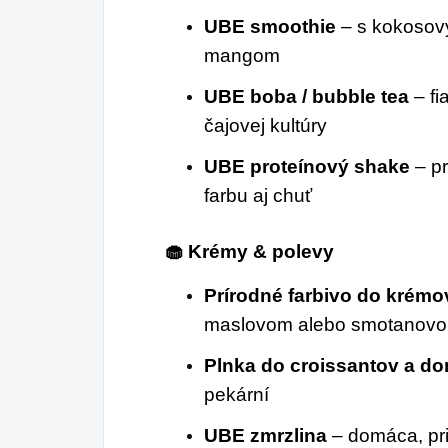
UBE smoothie
– s kokosov
mangom
UBE boba / bubble tea
– fi
čajovej kultúry
UBE proteínový shake
– pr
farbu aj chuť
🧁 Krémy & polevy
Prírodné farbivo do krémo
maslovom alebo smotanov
Plnka do croissantov a d
pekární
UBE zmrzlina
– domáca, pri