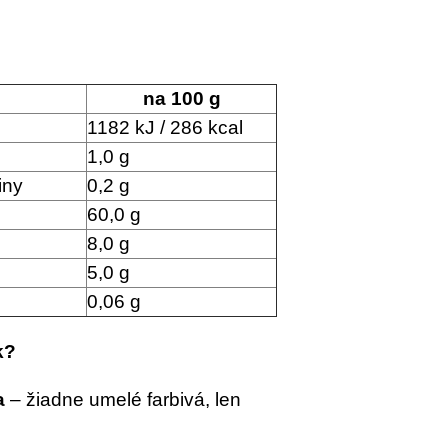
na 100 g
1182 kJ / 286 kcal
1,0 g
iny
0,2 g
60,0 g
8,0 g
5,0 g
0,06 g
k?
a
– žiadne umelé farbivá, len