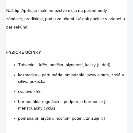
Náš tip: Aplikujte malé množstvo oleja na pulzné body –
zápästie, predlaktia, pod a za ušami. Účinok pocítite v priebehu
pár sekúnd.
FYZICKÉ ÚČINKY
Trávenie – kŕče, hnačka, plynatosť, koliky (u detí)
kozmetika – parfuméria, omladenie, jazvy a strie, zrelá a
citlivá pokožka
svalové kŕče
hormonálna regulácia – podporuje harmonický
menštruačný cyklus
pomáha pri arytmii, nočnom potení, znižuje KT