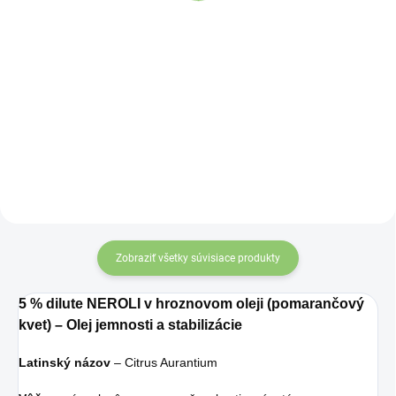
Detail
Do košíka
Zažite pravú
Latinský názov
–
osviežujúcu chuť s
Citrus
Charlie's Organics.
Aurantifolia,
Krajina
Táto perlivá voda s
pôvodu
– Brazília
prírodnou
maracujovou šťavou
je vyrobená z BIO
certifikovaných
Zobraziť všetky súvisiace produkty
prísad. Je skvelá na
zahnanie smädu
5 % dilute NEROLI v hroznovom oleji (pomarančový
alebo len ako
kvet) – Olej jemnosti a stabilizácie
osvieženie v týchto
Latinský názov
– Citrus Aurantium
sparných dňoch.