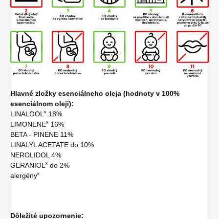
Hlavné zložky esenciálneho oleja (hodnoty v 100%
esenciálnom oleji):
LINALOOL˟ 18%
LIMONENE˟ 16%
BETA - PINENE 11%
LINALYL ACETATE do 10%
NEROLIDOL 4%
GERANIOL˟ do 2%
alergény˟
Dôležité upozornenie: