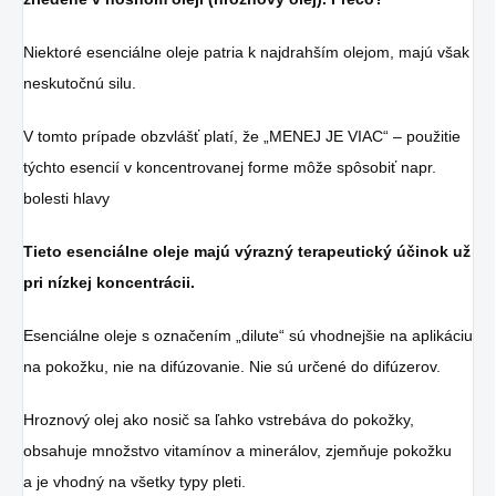
Niektoré esenciálne oleje patria k najdrahším olejom, majú však
neskutočnú silu.
V tomto prípade obzvlášť platí, že „MENEJ JE VIAC“ – použitie
týchto esencií v koncentrovanej forme môže spôsobiť napr.
bolesti hlavy
Tieto esenciálne oleje majú výrazný terapeutický účinok už
pri nízkej koncentrácii.
Esenciálne oleje s označením „dilute“ sú vhodnejšie na aplikáciu
na pokožku, nie na difúzovanie. Nie sú určené do difúzerov.
Hroznový olej ako nosič sa ľahko vstrebáva do pokožky,
obsahuje množstvo vitamínov a minerálov, zjemňuje pokožku
a je vhodný na všetky typy pleti.