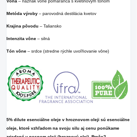
Vôňa
– náznak vône pomaranča s kvetinovým tónom
Metóda výroby
– parovodná destilácia kvetov
Krajina pôvodu
– Taliansko
Intenzita vône
– silná
Tón vône
– srdce (stredne rýchle uvoľňovanie vône)
5% dilute esenciálne oleje v hroznovom oleji sú
esenciálne
oleje, ktoré vzhľadom na svoju silu aj cenu ponúkame
zriedené v nosnom oleji (hroznový olej). Prečo?