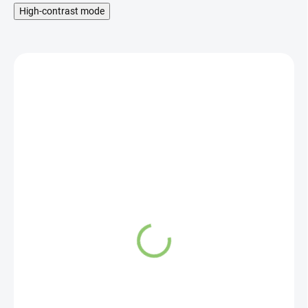
High-contrast mode
SKLADOM
Altevita 5 % dilute
KADIDLO v hroznovom
oleji 10ml olej pravdy
5,42 €
Do košíka