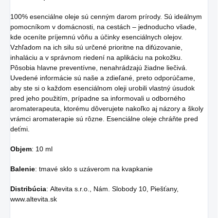
100% esenciálne oleje sú cenným darom prírody. Sú ideálnym
pomocníkom v domácnosti, na cestách – jednoducho všade,
kde oceníte príjemnú vôňu a účinky esenciálnych olejov.
Vzhľadom na ich silu sú určené prioritne na difúzovanie,
inhaláciu a v správnom riedení na aplikáciu na pokožku.
Pôsobia hlavne preventívne, nenahrádzajú žiadne liečivá.
Uvedené informácie sú naše a zdieľané, preto odporúčame,
aby ste si o každom esenciálnom oleji urobili vlastný úsudok
pred jeho použitím, prípadne sa informovali u odborného
aromaterapeuta, ktorému dôverujete nakoľko aj názory a školy
vrámci aromaterapie sú rôzne. Esenciálne oleje chráňte pred
deťmi.
Objem
: 10 ml
Balenie
: tmavé sklo s uzáverom na kvapkanie
Distribúcia
: Altevita s.r.o., Nám. Slobody 10, Piešťany,
www.altevita.sk