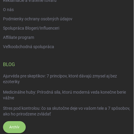
Reklamácie a vrátenie tovaru
O nás
Podmienky ochrany osobných údajov
Spolupráca Blogeri/Influenceri
Affiliate program
Veľkoobchodná spolupráca
BLOG
Ajurvéda pre skeptikov: 7 princípov, ktoré dávajú zmysel aj bez
ezoteriky
Medicinálne huby: Prírodná sila, ktorú moderná veda konečne berie
vážne
Stres pod kontrolou: čo sa skutočne deje vo vašom tele a 7 spôsobov,
ako ho prirodzene zvládať
Archív