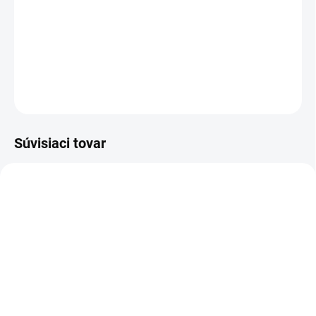
Kúpeľová bomba v darčekovom balení -
vianoční kamaráti.
DETAILNÉ INFORMÁCIE
OPÝTAŤ SA
STRÁŽIŤ
Súvisiaci tovar
VIAC ZA MENEJ
VIAC ZA MENEJ
10844
19298
SKLADOM
SKLADOM
(>5 KS)
(>5 KS)
Adoramals Kúpeľové
Pusheen Šumivá