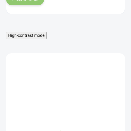
High-contrast mode
SKLADOM
Adoramals Kúpeľové
bomby v darčekovom