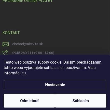
PRIJÍMAME ONLINE PLATBY
KONTAKT
obchod
@
altevita.sk
0948 280 711 (9:00 - 14:00)
Altevita.sk
Tento web používa súbory cookie. Ďalším prechádzaním
tohto webu vyjadrujete súhlas s ich používaním. Viac
altevita
informácií
tu
.
Nastavenie
Copyright 2026
Altevita.sk - life - health - beauty
. Všetky práva vyhradené.
Upraviť nastavenie cookies
Odmietnuť
Súhlasím
Vytvoril Shoptet