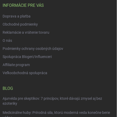
i
INFORMÁCIE PRE VÁS
e
Doprava a platba
Obchodné podmienky
Reklamácie a vrátenie tovaru
O nás
Podmienky ochrany osobných údajov
Spolupráca Blogeri/Influenceri
Affiliate program
Veľkoobchodná spolupráca
BLOG
Ajurvéda pre skeptikov: 7 princípov, ktoré dávajú zmysel aj bez
ezoteriky
Medicinálne huby: Prírodná sila, ktorú moderná veda konečne berie