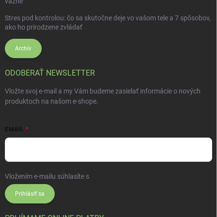
vážne
Stres pod kontrolou: čo sa skutočne deje vo vašom tele a 7 spôsobov,
ako ho prirodzene zvládať
Archív
ODOBERAŤ NEWSLETTER
Vložte svoj e-mail a my Vám budeme zasielať informácie o nových
produktoch na našom e-shope.
EMAIL
Vložením e-mailu súhlasíte s
podmienkami ochrany osobných údajov
Prihlásiť sa