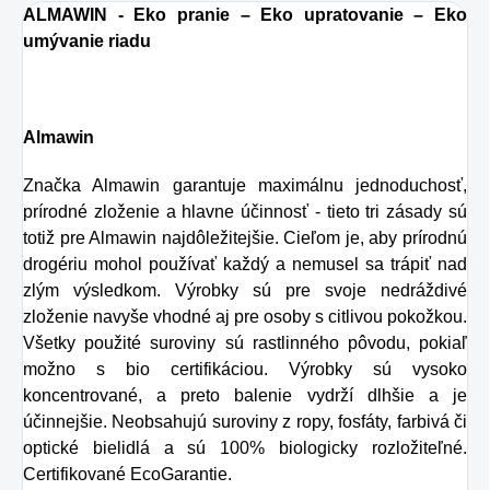
ALMAWIN - Eko pranie – Eko upratovanie – Eko
umývanie riadu
Almawin
Značka Almawin garantuje maximálnu jednoduchosť,
prírodné zloženie a hlavne účinnosť - tieto tri zásady sú
totiž pre Almawin najdôležitejšie. Cieľom je, aby prírodnú
drogériu mohol používať každý a nemusel sa trápiť nad
zlým výsledkom. Výrobky sú pre svoje nedráždivé
zloženie navyše vhodné aj pre osoby s citlivou pokožkou.
Všetky použité suroviny sú rastlinného pôvodu, pokiaľ
možno s bio certifikáciou. Výrobky sú vysoko
koncentrované, a preto balenie vydrží dlhšie a je
účinnejšie. Neobsahujú suroviny z ropy, fosfáty, farbivá či
optické bielidlá a sú 100% biologicky rozložiteľné.
Certifikované EcoGarantie.