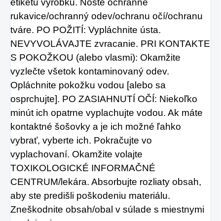
etiketu výrobku. Noste ochranné
rukavice/ochranný odev/ochranu očí/ochranu
tváre. PO POŽITÍ: Vypláchnite ústa.
NEVYVOLÁVAJTE zvracanie. PRI KONTAKTE
S POKOŽKOU (alebo vlasmi): Okamžite
vyzlečte všetok kontaminovaný odev.
Opláchnite pokožku vodou [alebo sa
osprchujte]. PO ZASIAHNUTÍ OČÍ: Niekoľko
minút ich opatrne vyplachujte vodou. Ak máte
kontaktné šošovky a je ich možné ľahko
vybrať, vyberte ich. Pokračujte vo
vyplachovaní. Okamžite volajte
TOXIKOLOGICKÉ INFORMAČNÉ
CENTRUM/lekára. Absorbujte rozliaty obsah,
aby ste predišli poškodeniu materiálu.
Zneškodnite obsah/obal v súlade s miestnymi