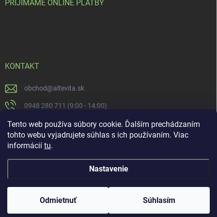
PRIJÍMAME ONLINE PLATBY
KONTAKT
obchod
@
altevita.sk
0948 280 711 (9:00 - 14:00)
Altevita.sk
Tento web používa súbory cookie. Ďalším prechádzaním
tohto webu vyjadrujete súhlas s ich používaním. Viac
altevita
informácií
tu
.
Nastavenie
Copyright 2026
Altevita.sk - life - health - beauty
. Všetky práva vyhradené.
Upraviť nastavenie cookies
Odmietnuť
Súhlasím
Vytvoril Shoptet