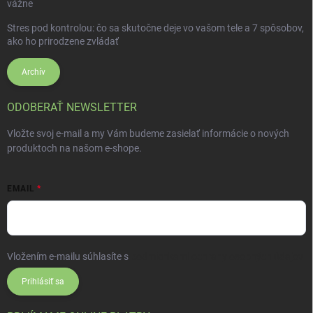
vážne
Stres pod kontrolou: čo sa skutočne deje vo vašom tele a 7 spôsobov,
ako ho prirodzene zvládať
Archív
ODOBERAŤ NEWSLETTER
Vložte svoj e-mail a my Vám budeme zasielať informácie o nových
produktoch na našom e-shope.
EMAIL
Vložením e-mailu súhlasíte s
podmienkami ochrany osobných údajov
Prihlásiť sa