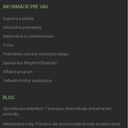
t
i
INFORMÁCIE PRE VÁS
e
Doprava a platba
Obchodné podmienky
Reklamácie a vrátenie tovaru
O nás
Podmienky ochrany osobných údajov
Spolupráca Blogeri/Influenceri
Affiliate program
Veľkoobchodná spolupráca
BLOG
Ajurvéda pre skeptikov: 7 princípov, ktoré dávajú zmysel aj bez
ezoteriky
Medicinálne huby: Prírodná sila, ktorú moderná veda konečne berie