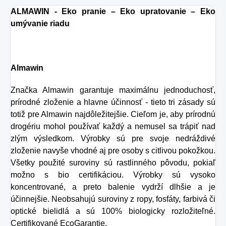
ALMAWIN - Eko pranie – Eko upratovanie – Eko
umývanie riadu
Almawin
Značka Almawin garantuje maximálnu jednoduchosť,
prírodné zloženie a hlavne účinnosť - tieto tri zásady sú
totiž pre Almawin najdôležitejšie. Cieľom je, aby prírodnú
drogériu mohol používať každý a nemusel sa trápiť nad
zlým výsledkom. Výrobky sú pre svoje nedráždivé
zloženie navyše vhodné aj pre osoby s citlivou pokožkou.
Všetky použité suroviny sú rastlinného pôvodu, pokiaľ
možno s bio certifikáciou. Výrobky sú vysoko
koncentrované, a preto balenie vydrží dlhšie a je
účinnejšie. Neobsahujú suroviny z ropy, fosfáty, farbivá či
optické bielidlá a sú 100% biologicky rozložiteľné.
Certifikované EcoGarantie.