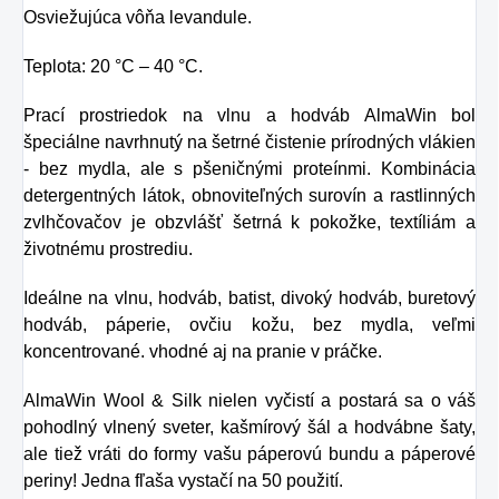
Osviežujúca vôňa levandule.
Teplota: 20 °C – 40 °C.
Prací prostriedok na vlnu a hodváb AlmaWin bol
špeciálne navrhnutý na šetrné čistenie prírodných vlákien
- bez mydla, ale s pšeničnými proteínmi. Kombinácia
detergentných látok, obnoviteľných surovín a rastlinných
zvlhčovačov je obzvlášť šetrná k pokožke, textíliám a
životnému prostrediu.
Ideálne na vlnu, hodváb, batist, divoký hodváb, buretový
hodváb, páperie, ovčiu kožu, bez mydla, veľmi
koncentrované. vhodné aj na pranie v práčke.
AlmaWin Wool & Silk nielen vyčistí a postará sa o váš
pohodlný vlnený sveter, kašmírový šál a hodvábne šaty,
ale tiež vráti do formy vašu páperovú bundu a páperové
periny! Jedna fľaša vystačí na 50 použití.