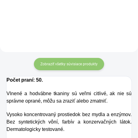
červenou šnúrkou
osviežujúcu chuť s
symbolizujú
nevyčerpateľný zdroj
Charlie's Organics.
príjmov a vytvárajú
Táto perlivá voda s
priaznivé vibrácie pre
prírodnou
finančnú stabilitu. Účinok
maracujovou šťavou
mincí zvyšuje
je vyrobená z BIO
„nekonečný uzol šťastia“
Zobraziť všetky súvisiace produkty
certifikovaných
na konci šnúrky. Môžete
prísad. Je skvelá na
ich nosiť v aktovke,
Počet praní: 50.
kabelke alebo ich môžete
zahnanie smädu
zavesiť v byte, či na
Vlnené a hodvábne tkaniny sú veľmi citlivé, ak nie sú
alebo len ako
pracovisku.
správne oprané, môžu sa zraziť alebo zmatniť.
osvieženie v týchto
sparných dňoch.
Vysoko koncentrovaný prostiedok bez mydla a enzýmov.
Bez syntetických vôní, farbív a konzervačných látok.
Dermatologicky testované.