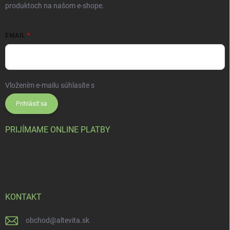
produktoch na našom e-shope.
EMAIL
Vložením e-mailu súhlasíte s
podmienkami ochrany osobných údajov
Prihlásiť sa
PRIJÍMAME ONLINE PLATBY
KONTAKT
obchod
@
altevita.sk