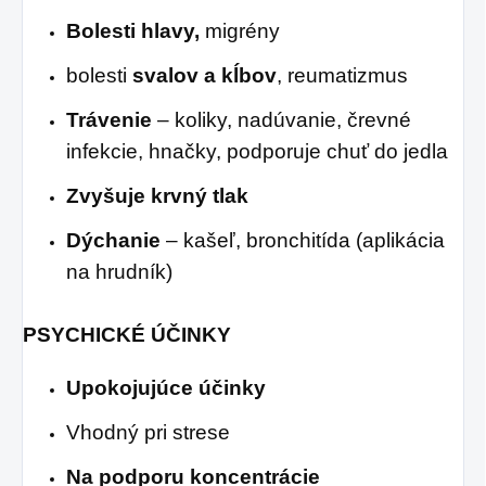
Bolesti hlavy,
migrény
bolesti
svalov a kĺbov
, reumatizmus
Trávenie
– koliky, nadúvanie, črevné
infekcie, hnačky, podporuje chuť do jedla
Zvyšuje krvný tlak
Dýchanie
– kašeľ, bronchitída (aplikácia
na hrudník)
PSYCHICKÉ ÚČINKY
Upokojujúce účinky
Vhodný pri strese
Na podporu koncentrácie